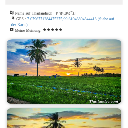
g_translate
Name auf Thailändisch : หาดแตงโม
push_pin
GPS :
7.0796771284475275,99.61046894344413
(Siehe auf
der Karte)
reviews
star
star
star
star
star
Meine Meinung: