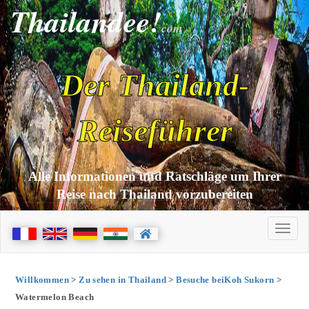
Thailandee!
com
Der Thailand-
Reiseführer
Alle Informationen und Ratschläge um Ihrer
Reise nach Thailand vorzubereiten
Willkommen
>
Zu sehen in Thailand
>
Besuche beiKoh Sukorn
>
Watermelon Beach