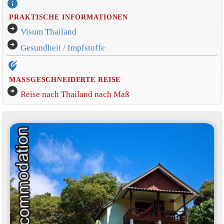
info
PRAKTISCHE INFORMATIONEN
arrow_circle_right
Visum Thailand
arrow_circle_right
Gesundheit / Impfstoffe
edit_location_alt
MASSGESCHNEIDERTE REISE
arrow_circle_right
Reise nach Thailand nach Maß