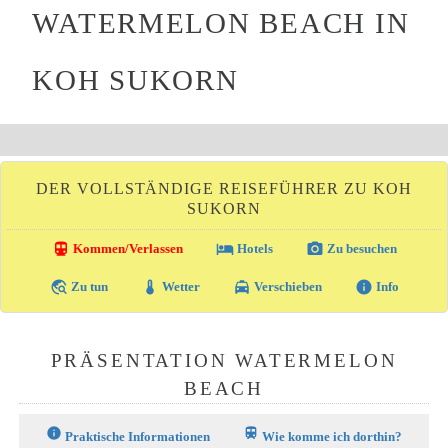
WATERMELON BEACH IN
KOH SUKORN
DER VOLLSTÄNDIGE REISEFÜHRER ZU KOH
SUKORN
directions_transit
local_hotel
photo_camera
Kommen/Verlassen
Hotels
Zu besuchen
travel_explore
thermostat
local_taxi
info
Zu tun
Wetter
Verschieben
Info
PRÄSENTATION WATERMELON
BEACH
info
train
Praktische Informationen
Wie komme ich dorthin?