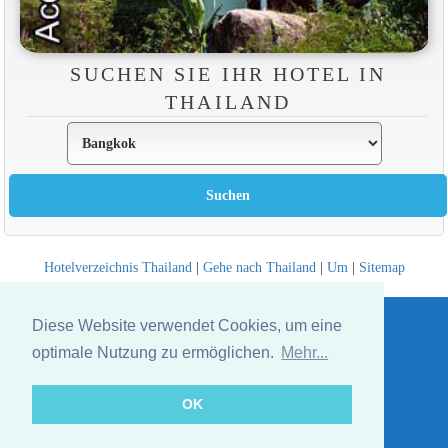
SUCHEN SIE IHR HOTEL IN
THAILAND
Hotelverzeichnis Thailand
|
Gehe nach Thailand
|
Um
|
Sitemap
Website © Thailandee.com - 2026
Diese Website verwendet Cookies, um eine
optimale Nutzung zu ermöglichen.
Mehr...
OK