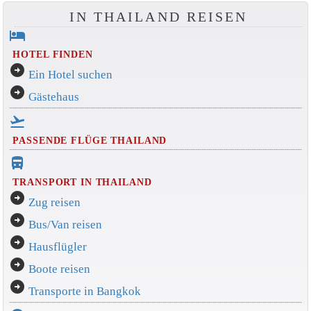
IN THAILAND REISEN
hotel
HOTEL FINDEN
arrow_circle_right
Ein Hotel suchen
arrow_circle_right
Gästehaus
flight_takeoff
PASSENDE FLÜGE THAILAND
directions_bus_filled
TRANSPORT IN THAILAND
arrow_circle_right
Zug reisen
arrow_circle_right
Bus/Van reisen
arrow_circle_right
Hausflügler
arrow_circle_right
Boote reisen
arrow_circle_right
Transporte in Bangkok