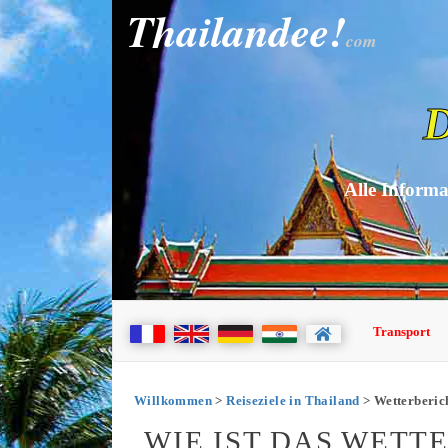
Thailandee!
com
D
Alle Informa
Transport
Willkommen
>
Reiseziele in Thailand
> Wetterberic
WIE IST DAS WETT