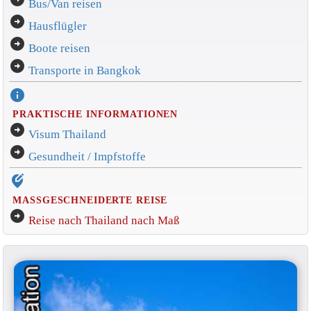
Bus/Van reisen
arrow_circle_right
Hausflügler
arrow_circle_right
Boote reisen
arrow_circle_right
Transporte in Bangkok
info
PRAKTISCHE INFORMATIONEN
arrow_circle_right
Visum Thailand
arrow_circle_right
Gesundheit / Impfstoffe
edit_location_alt
MASSGESCHNEIDERTE REISE
arrow_circle_right
Reise nach Thailand nach Maß