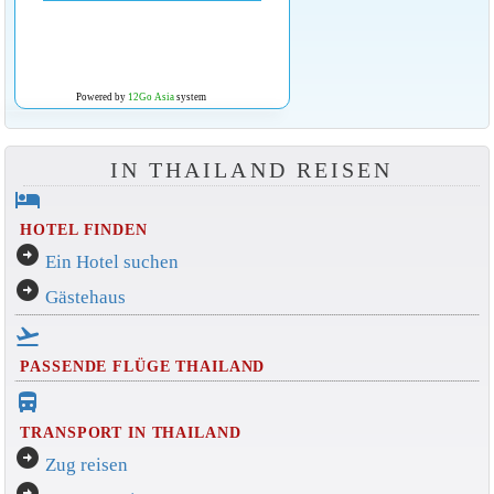
Powered by
12Go Asia
system
IN THAILAND REISEN
hotel
HOTEL FINDEN
arrow_circle_right
Ein Hotel suchen
arrow_circle_right
Gästehaus
flight_takeoff
PASSENDE FLÜGE THAILAND
directions_bus_filled
TRANSPORT IN THAILAND
arrow_circle_right
Zug reisen
arrow_circle_right