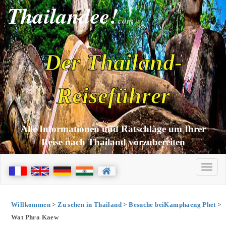
Thailandee!
com
Der Thailand-
Reiseführer
Alle Informationen und Ratschläge um Ihrer
Reise nach Thailand vorzubereiten
Willkommen
>
Zu sehen in Thailand
>
Besuche beiKamphaeng Phet
>
Wat Phra Kaew