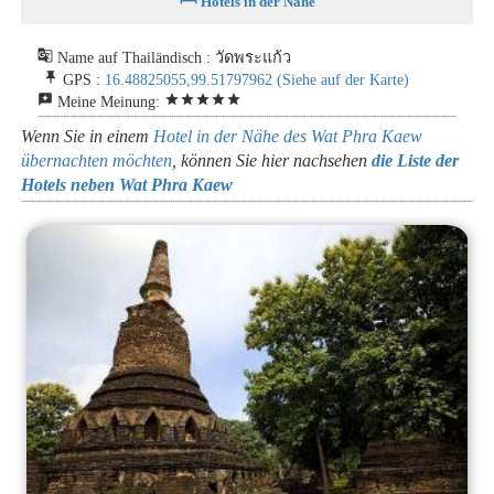
Hotels in der Nähe
g_translate
Name auf Thailändisch : วัดพระแก้ว
push_pin
GPS :
16.48825055,99.51797962
(Siehe auf der Karte)
reviews
star
star
star
star
star
Meine Meinung:
Wenn Sie in einem
Hotel in der Nähe des Wat Phra Kaew
übernachten möchten
, können Sie hier nachsehen
die Liste der
Hotels neben Wat Phra Kaew