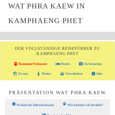
WAT PHRA KAEW IN
KAMPHAENG PHET
DER VOLLSTÄNDIGE REISEFÜHRER ZU
KAMPHAENG PHET
directions_transit
local_hotel
photo_camera
Kommen/Verlassen
Hotels
Zu besuchen
travel_explore
thermostat
local_taxi
info
Zu tun
Wetter
Verschieben
Info
PRÄSENTATION WAT PHRA KAEW
info
train
Praktische Informationen
Wie komme ich dorthin?
hotel