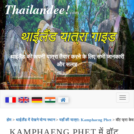
Thailandee!
com
थाईलैंड यात्रा गाइड
थाईलैंड की अपनी यात्रा तैयार करने के लिए सभी जानकारी
और सलाह
होम
>
थाईलैंड में देखने योग्य स्थान
>
यहाँ की यात्रा: Kamphaeng Phet
> वॉट फ्रा केव
KAMPHAENG PHET में वॉट