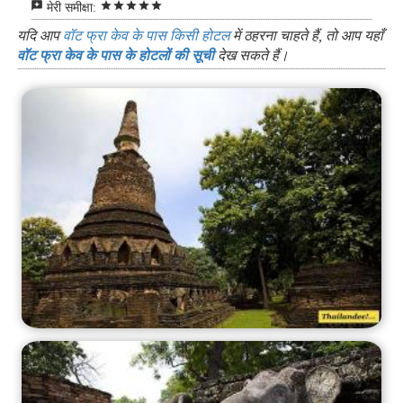
reviews
star
star
star
star
star
मेरी समीक्षा:
यदि आप
वॉट फ्रा केव के पास किसी होटल
में ठहरना चाहते हैं, तो आप यहाँ
वॉट फ्रा केव के पास के होटलों की सूची
देख सकते हैं।