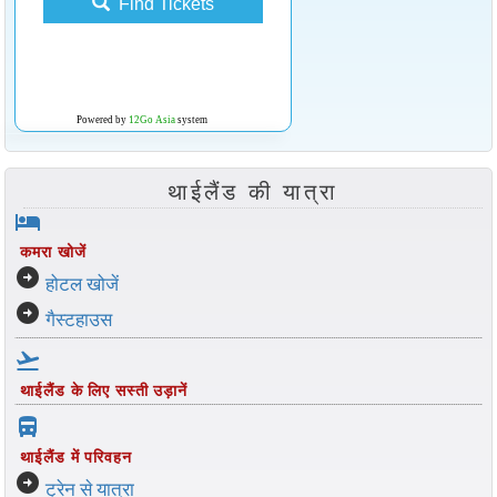
Find Tickets
Powered by
12Go Asia
system
थाईलैंड की यात्रा
hotel
कमरा खोजें
arrow_circle_right
होटल खोजें
arrow_circle_right
गैस्टहाउस
flight_takeoff
थाईलैंड के लिए सस्ती उड़ानें
directions_bus_filled
थाईलैंड में परिवहन
arrow_circle_right
ट्रेन से यात्रा