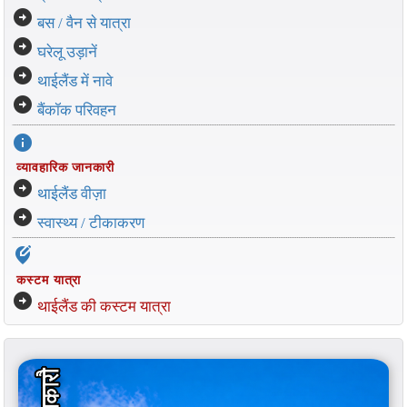
arrow_circle_right
बस / वैन से यात्रा
arrow_circle_right
घरेलू उड़ानें
arrow_circle_right
थाईलैंड में नावे
arrow_circle_right
बैंकॉक परिवहन
info
व्यावहारिक जानकारी
arrow_circle_right
थाईलैंड वीज़ा
arrow_circle_right
स्वास्थ्य / टीकाकरण
edit_location_alt
कस्टम यात्रा
arrow_circle_right
थाईलैंड की कस्टम यात्रा