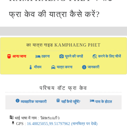
फ्रा केव की यात्रा कैसे करें?
का यात्रा गाइड KAMPHAENG PHET
directions_transit
local_hotel
photo_camera
travel_explore
आना/जाना
ठहरना
घूमने की जगहें
करने के लिए चीजें
thermostat
local_taxi
info
मौसम
यात्रा करना
जानकारी
परिचय वॉट फ्रा केव
info
train
hotel
व्यावहारिक जानकारी
यहाँ कैसे पहुँचें?
पास के होटल
g_translate
थाई भाषा में नाम : วัดพระแก้ว
push_pin
GPS :
16.48825055,99.51797962
(मानचित्र पर देखें)