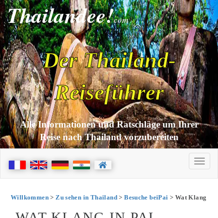
Thailandee!
com
Der Thailand-
Reiseführer
Alle Informationen und Ratschläge um Ihrer
Reise nach Thailand vorzubereiten
Willkommen
>
Zu sehen in Thailand
>
Besuche beiPai
> Wat Klang
WAT KLANG IN PAI