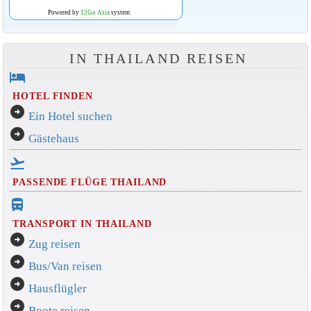
Powered by
12Go Asia
system
IN THAILAND REISEN
hotel
HOTEL FINDEN
arrow_circle_right
Ein Hotel suchen
arrow_circle_right
Gästehaus
flight_takeoff
PASSENDE FLÜGE THAILAND
directions_bus_filled
TRANSPORT IN THAILAND
arrow_circle_right
Zug reisen
arrow_circle_right
Bus/Van reisen
arrow_circle_right
Hausflügler
arrow_circle_right
Boote reisen