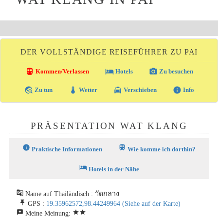
DER VOLLSTÄNDIGE REISEFÜHRER ZU PAI
directions_transit
local_hotel
photo_camera
Kommen/Verlassen
Hotels
Zu besuchen
travel_explore
thermostat
local_taxi
info
Zu tun
Wetter
Verschieben
Info
PRÄSENTATION WAT KLANG
info
train
Praktische Informationen
Wie komme ich dorthin?
hotel
Hotels in der Nähe
g_translate
Name auf Thailändisch : วัดกลาง
push_pin
GPS :
19.35962572,98.44249964
(Siehe auf der Karte)
reviews
star
star
Meine Meinung: