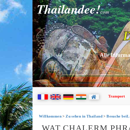
Thailandee!
com
D
Alle Informa
Transport
Willkommen
>
Zu sehen in Thailand
>
Besuche bei
WAT CHALERM PHR