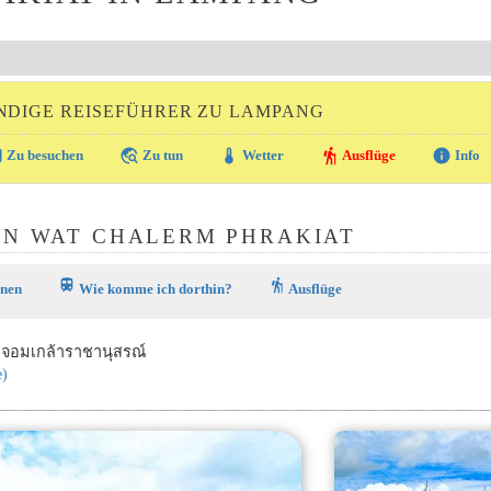
NDIGE REISEFÜHRER ZU LAMPANG
ra
travel_explore
thermostat
hiking
info
Zu besuchen
Zu tun
Wetter
Ausflüge
Info
ON WAT CHALERM PHRAKIAT
train
hiking
onen
Wie komme ich dorthin?
Ausflüge
ระจอมเกล้าราชานุสรณ์
e)