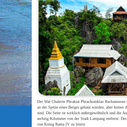
Der Wat Chalerm Phrakiat Phrachomklao Rachanusons vol
an der Spitze eines Berges gebaut wurden, aber keiner d
sind. Die Seite ist wirklich außergewöhnlich und die A
sechzig Kilometer von der Stadt Lampang entfernt. Der
von König Rama IV zu feiern.