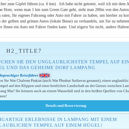
her zum Gipfel führen (ca. 6 km) . Ich habe nicht getestet, weil ich mit dem 
Chae Hom, wenn man 1 km zum Green Gate geht, sieht man 200m von den Autos
n raten, Ihr eigenes Fahrzeug oder Auto mit Fahrer zu haben, um hierher zu k
em der gelben und grünen Autos (lokale Busse) zu verhandeln, um Sie zu nehme
r Ihnen ein Auto mit Fahrer finden kann. Und zögern Sie nicht, andere Haltest
H2_TITLE7
UCHEN SIE DEN UNGLAUBLICHSTEN TEMPEL AUF EI
EL UND DAS GEHEIME DORF LAMPANG
hsprachiger Reiseführer
n Sie Wat Chalerm Prakiat (auch Wat Phrabat Suthavas genannt), einen unglaubli
mpel auf den Klippen und einer herrlichen Landschaft an der Grenze zwischen L
ang Mai! Sie können auch an einem Wasserfall und in den heißen Quellen von Ch
nnen!
IGARTIGE ERLEBNISSE IN LAMPANG MIT EINEM
LAUBLICHEN TEMPEL AUF EINEM HÜGEL!