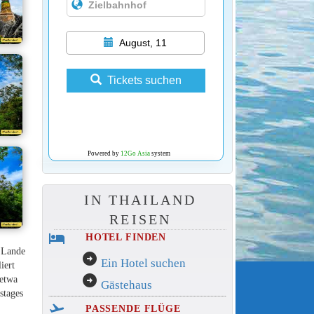
August, 11
Tickets suchen
Powered by
12Go Asia
system
IN THAILAND
REISEN
hotel
HOTEL FINDEN
m Lande
arrow_circle_right
Ein Hotel suchen
iert
arrow_circle_right
 etwa
Gästehaus
stages
flight_takeoff
PASSENDE FLÜGE