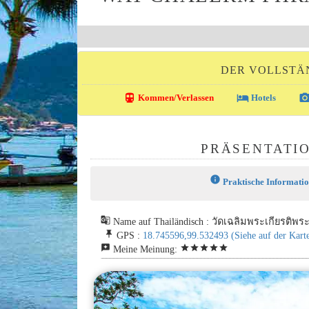
DER VOLLSTÄ
directions_transit
local_hotel
photo_came
Kommen/Verlassen
Hotels
PRÄSENTATI
info
Praktische Informati
g_translate
Name auf Thailändisch : วัดเฉลิมพระเกียรติพ
push_pin
GPS :
18.745596,99.532493
(Siehe auf der Kart
reviews
star
star
star
star
star
Meine Meinung: