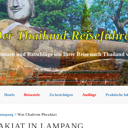
er Thailand-Reiseführ
tionen und Ratschläge um Ihrer Reise nach Thailand 
Hotels
Reiseziele
Zu besichtigen
Ausflüge
Praktische I
Lampang
> Wat Chalerm Phrakiat
AKIAT IN LAMPANG