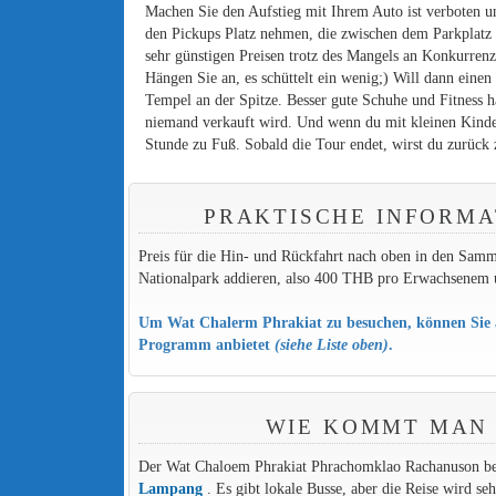
Machen Sie den Aufstieg mit Ihrem Auto ist verboten un
den Pickups Platz nehmen, die zwischen dem Parkplatz
sehr günstigen Preisen trotz des Mangels an Konkurren
Hängen Sie an, es schüttelt ein wenig;) Will dann eine
Tempel an der Spitze. Besser gute Schuhe und Fitness 
niemand verkauft wird. Und wenn du mit kleinen Kindern 
Stunde zu Fuß. Sobald die Tour endet, wirst du zurück 
PRAKTISCHE INFORMA
Preis für die Hin- und Rückfahrt nach oben in den Samm
Nationalpark addieren, also 400 THB pro Erwachsenem
Um Wat Chalerm Phrakiat zu besuchen, können Sie a
Programm anbietet
(siehe Liste oben)
.
WIE KOMMT MAN 
Der Wat Chaloem Phrakiat Phrachomklao Rachanuson be
Lampang
. Es gibt lokale Busse, aber die Reise wird s