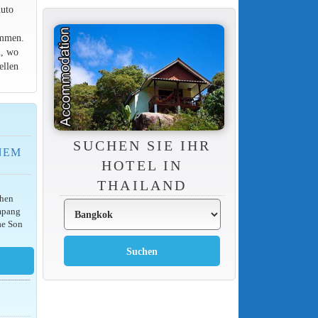
Auto
ommen.
n, wo
ellen
SUCHEN SIE IHR
NEM
HOTEL IN
THAILAND
chen
ampang
ae Son