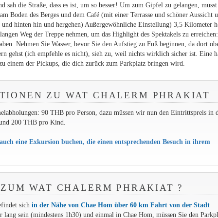
d sah die Straße, dass es ist, um so besser! Um zum Gipfel zu gelangen, musst
 am Boden des Berges und dem Café (mit einer Terrasse und schöner Aussicht 
z und hinten hin und hergehen) Außergewöhnliche Einstellung) 3,5 Kilometer h
n langen Weg der Treppe nehmen, um das Highlight des Spektakels zu erreichen:
haben. Nehmen Sie Wasser, bevor Sie den Aufstieg zu Fuß beginnen, da dort ob
gehst (ich empfehle es nicht), sieh zu, weil nichts wirklich sicher ist. Eine h
zu einem der Pickups, die dich zurück zum Parkplatz bringen wird.
TIONEN ZU WAT CHALERM PHRAKIAT
elabholungen: 90 THB pro Person, dazu müssen wir nun den Eintrittspreis in 
 und 200 THB pro Kind.
uch eine Exkursion buchen, die einen entsprechenden Besuch in ihrem
ZUM WAT CHALERM PHRAKIAT ?
findet sich
in der Nähe von Chae Hom über 60 km Fahrt von der Stadt
ehr lang sein (mindestens 1h30) und einmal in Chae Hom, müssen Sie den Parkpl