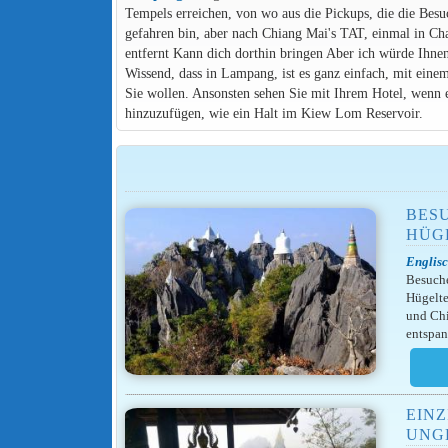
Tempels erreichen, von wo aus die Pickups, die die Besuc
gefahren bin, aber nach Chiang Mai's TAT, einmal in 
entfernt Kann dich dorthin bringen Aber ich würde Ihne
Wissend, dass in Lampang, ist es ganz einfach, mit ein
Sie wollen. Ansonsten sehen Sie mit Ihrem Hotel, wenn e
hinzuzufügen, wie ein Halt im Kiew Lom Reservoir.
BES
HÜG
Englisc
Besuche
Hügelte
und Chi
entspa
EINZ
UNG