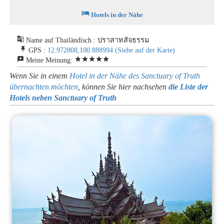
hotel
Hotels in der Nähe
g_translate
Name auf Thailändisch : ปราสาทสัจธรรม
push_pin
GPS :
12.972808,100.888994
(Siehe auf der Karte)
reviews
star
star
star
star
star
Meine Meinung:
Wenn Sie in einem
Hotel in der Nähe des Sanctuary of Truth
übernachten möchten
, können Sie hier nachsehen
die Liste der
Hotels neben Sanctuary of Truth