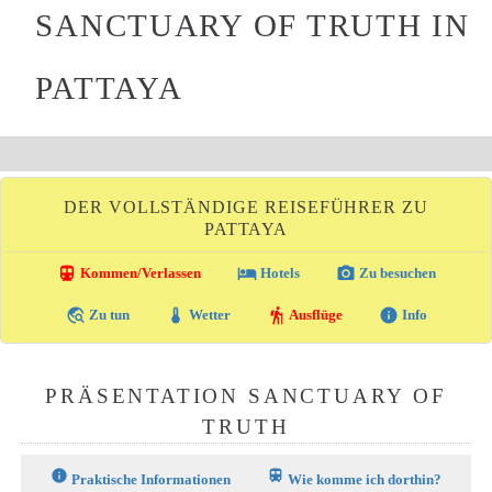
SANCTUARY OF TRUTH IN
PATTAYA
DER VOLLSTÄNDIGE REISEFÜHRER ZU
PATTAYA
directions_transit
local_hotel
photo_camera
Kommen/Verlassen
Hotels
Zu besuchen
travel_explore
thermostat
hiking
info
Zu tun
Wetter
Ausflüge
Info
PRÄSENTATION SANCTUARY OF
TRUTH
info
train
Praktische Informationen
Wie komme ich dorthin?