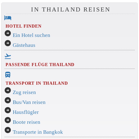
IN THAILAND REISEN
hotel
HOTEL FINDEN
arrow_circle_right
Ein Hotel suchen
arrow_circle_right
Gästehaus
flight_takeoff
PASSENDE FLÜGE THAILAND
directions_bus_filled
TRANSPORT IN THAILAND
arrow_circle_right
Zug reisen
arrow_circle_right
Bus/Van reisen
arrow_circle_right
Hausflügler
arrow_circle_right
Boote reisen
arrow_circle_right
Transporte in Bangkok