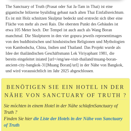
The Sanctuary of Truth (Prasat oder Sat Ja-Tam in Thai) ist eine
gigantische hölzerne byuliding gebaut nach alten Thai Einfallsreichtum.
Es ist mit Holz schnitzen Skulptur bedeckt und erstreckt sich über eine
Fläche von mehr als zwei Rais. Die obersten Punkt des Gebäudes ist
etwa 105 Meter hoch. Der Tempel ist auch auch als Wang Boran
manchmal. Die Skulpturen in den vier gopura jeweils representimages
von den buddhistischen und hinduistischen Religionen und Mythologien
von Kambodscha, China, Indien und Thailand. Das Projekt wurde als
Idee der thailändischen Geschäftsmann Lek Viriyaphant 1981, die
bereits eingeleitet iniated [url=/eng/see-visit-thailand/muang-boran-
ancient-city-bangkok-31]Muang Boran[/url] in der Nähe von Bangkok,
und wird voraussichtlich im Jahr 2025 abgeschlossen.
BENÖTIGEN SIE EIN HOTEL IN DER
NÄHE VON SANCTUARY OF TRUTH ?
Sie möchten in einem Hotel in der Nähe schlafenSanctuary of
Truth ?
Finden Sie hier
die Liste der Hotels in der Nähe von Sanctuary
of Truth