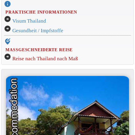
info
PRAKTISCHE INFORMATIONEN
arrow_circle_right
Visum Thailand
arrow_circle_right
Gesundheit / Impfstoffe
edit_location_alt
MASSGESCHNEIDERTE REISE
arrow_circle_right
Reise nach Thailand nach Maß