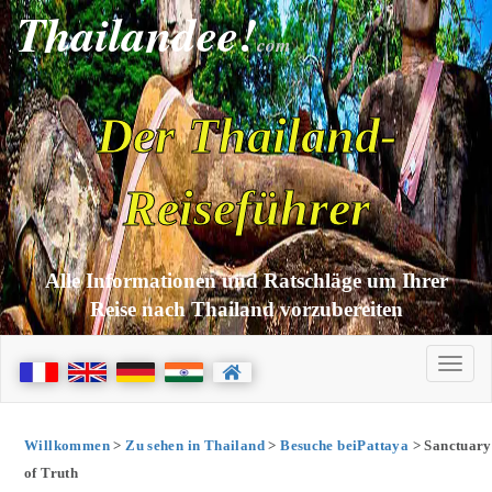
Thailandee!
com
Der Thailand-
Reiseführer
Alle Informationen und Ratschläge um Ihrer
Reise nach Thailand vorzubereiten
Willkommen
>
Zu sehen in Thailand
>
Besuche beiPattaya
> Sanctuary
of Truth