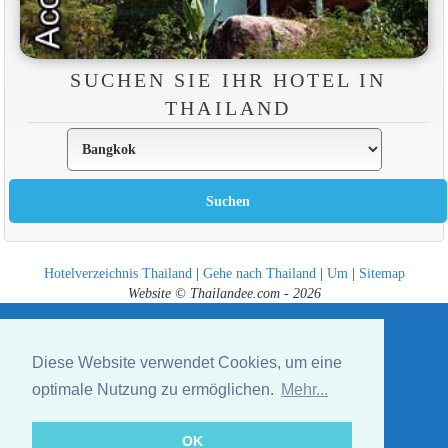
SUCHEN SIE IHR HOTEL IN
THAILAND
Hotelverzeichnis Thailand
|
Gehe nach Thailand
|
Um
|
Sitemap
Website © Thailandee.com - 2026
Diese Website verwendet Cookies, um eine
optimale Nutzung zu ermöglichen.
Mehr...
OK