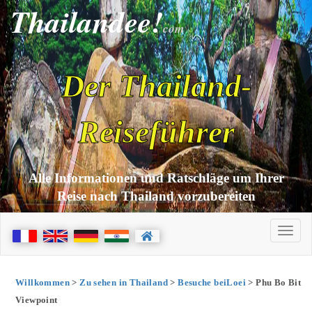
Thailandee!
com
Der Thailand-
Reiseführer
Alle Informationen und Ratschläge um Ihrer
Reise nach Thailand vorzubereiten
Willkommen
>
Zu sehen in Thailand
>
Besuche beiLoei
> Phu Bo Bit
Viewpoint