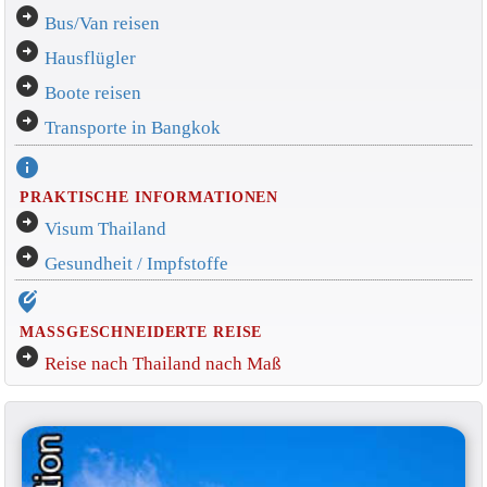
arrow_circle_right
Bus/Van reisen
arrow_circle_right
Hausflügler
arrow_circle_right
Boote reisen
arrow_circle_right
Transporte in Bangkok
info
PRAKTISCHE INFORMATIONEN
arrow_circle_right
Visum Thailand
arrow_circle_right
Gesundheit / Impfstoffe
edit_location_alt
MASSGESCHNEIDERTE REISE
arrow_circle_right
Reise nach Thailand nach Maß