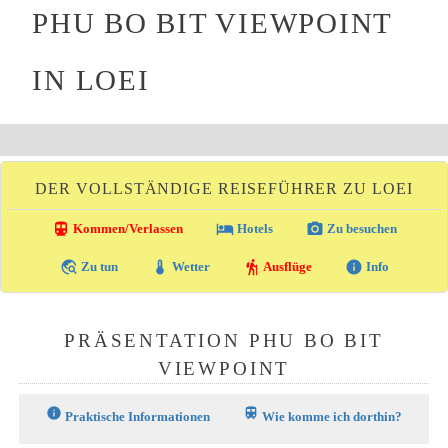
PHU BO BIT VIEWPOINT
IN LOEI
DER VOLLSTÄNDIGE REISEFÜHRER ZU LOEI
directions_transit
local_hotel
photo_camera
Kommen/Verlassen
Hotels
Zu besuchen
travel_explore
thermostat
hiking
info
Zu tun
Wetter
Ausflüge
Info
PRÄSENTATION PHU BO BIT
VIEWPOINT
info
train
Praktische Informationen
Wie komme ich dorthin?