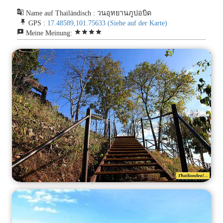
g_translate
Name auf Thailändisch : วนอุทยานภูบ่อบิด
push_pin
GPS :
17.48589,101.75633
(Siehe auf der Karte)
reviews
star
star
star
star
Meine Meinung: