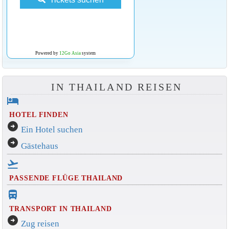
Powered by
12Go Asia
system
IN THAILAND REISEN
hotel
HOTEL FINDEN
arrow_circle_right
Ein Hotel suchen
arrow_circle_right
Gästehaus
flight_takeoff
PASSENDE FLÜGE THAILAND
directions_bus_filled
TRANSPORT IN THAILAND
arrow_circle_right
Zug reisen