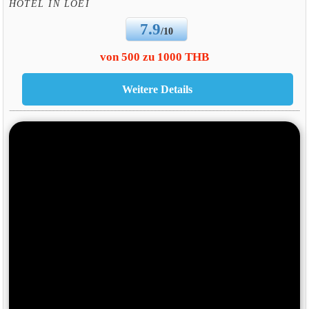
HOTEL IN LOEI
7.9
/10
von 500 zu 1000 THB