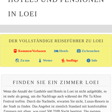
IN LOEI
DER VOLLSTÄNDIGE REISEFÜHRER ZU LOEI
directions_transit
local_hotel
photo_camera
Kommen/Verlassen
Hotels
Zu besuchen
travel_explore
thermostat
hiking
info
Zu tun
Wetter
Ausflüge
Info
FINDEN SIE EIN ZIMMER LOEI
Wenn die Anzahl der Gasthöfe und Hotels in Loei ist nicht aufgebläht, es
ist mehr als genug, um die Nachfrage auch während der Phi Ta Khon
Festival treffen. Durch die Nachteile, erwarten Sie nicht, Luxus-Resorts in
der Stadt zu finden. Das Angebot ist ziemlich Standard mit komfortablen
Zimmern mit allem, was rund 500 THB Nacht benötigt. Die meisten