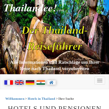
Thailandee!
com
Der Thailand-
Reiseführer
Alle Informationen und Ratschläge um Ihrer
Reise nach Thailand vorzubereiten
Willkommen
>
Hotels in Thailand
> Ihre Suche
HOTELS UND PENSIONEN