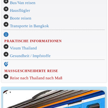
arrow_circle_right
Bus/Van reisen
arrow_circle_right
Hausflügler
arrow_circle_right
Boote reisen
arrow_circle_right
Transporte in Bangkok
info
PRAKTISCHE INFORMATIONEN
arrow_circle_right
Visum Thailand
arrow_circle_right
Gesundheit / Impfstoffe
edit_location_alt
MASSGESCHNEIDERTE REISE
arrow_circle_right
Reise nach Thailand nach Maß