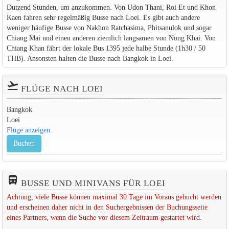
Dutzend Stunden, um anzukommen. Von Udon Thani, Roi Et und Khon
Kaen fahren sehr regelmäßig Busse nach Loei. Es gibt auch andere
weniger häufige Busse von Nakhon Ratchasima, Phitsanulok und sogar
Chiang Mai und einen anderen ziemlich langsamen von Nong Khai. Von
Chiang Khan fährt der lokale Bus 1395 jede halbe Stunde (1h30 / 50
THB). Ansonsten halten die Busse nach Bangkok in Loei.
flight_takeoff
FLÜGE NACH LOEI
Bangkok
Loei
Flüge anzeigen
Buchen
directions_bus_filled
BUSSE UND MINIVANS FÜR LOEI
Achtung, viele Busse können maximal 30 Tage im Voraus gebucht werden
und erscheinen daher nicht in den Suchergebnissen der Buchungsseite
eines Partners, wenn die Suche vor diesem Zeitraum gestartet wird.