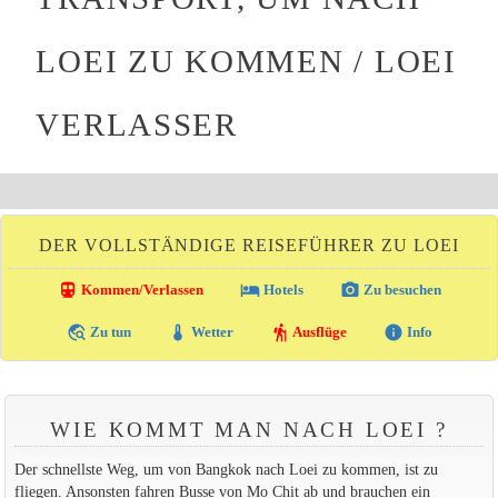
LOEI ZU KOMMEN / LOEI
VERLASSER
DER VOLLSTÄNDIGE REISEFÜHRER ZU LOEI
directions_transit
local_hotel
photo_camera
Kommen/Verlassen
Hotels
Zu besuchen
travel_explore
thermostat
hiking
info
Zu tun
Wetter
Ausflüge
Info
WIE KOMMT MAN NACH LOEI ?
Der schnellste Weg, um von Bangkok nach Loei zu kommen, ist zu
fliegen. Ansonsten fahren Busse von Mo Chit ab und brauchen ein