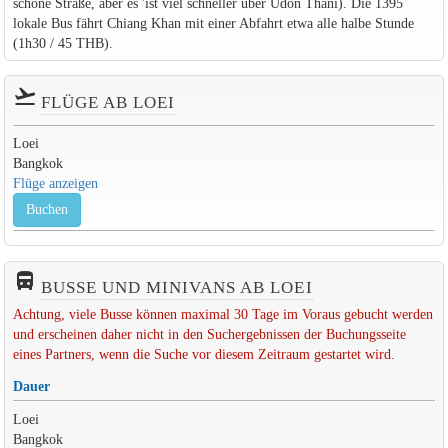
schöne Straße, aber es 'ist viel schneller über Udon Thani). Die 1395
lokale Bus fährt Chiang Khan mit einer Abfahrt etwa alle halbe Stunde
(1h30 / 45 THB).
flight_takeoff
FLÜGE AB LOEI
Loei
Bangkok
Flüge anzeigen
Buchen
directions_bus_filled
BUSSE UND MINIVANS AB LOEI
Achtung, viele Busse können maximal 30 Tage im Voraus gebucht werden
und erscheinen daher nicht in den Suchergebnissen der Buchungsseite
eines Partners, wenn die Suche vor diesem Zeitraum gestartet wird.
Dauer
Loei
Bangkok