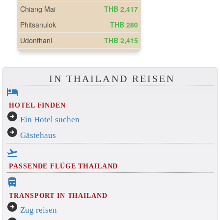
IN THAILAND REISEN
hotel
HOTEL FINDEN
arrow_circle_right
Ein Hotel suchen
arrow_circle_right
Gästehaus
flight_takeoff
PASSENDE FLÜGE THAILAND
directions_bus_filled
TRANSPORT IN THAILAND
arrow_circle_right
Zug reisen