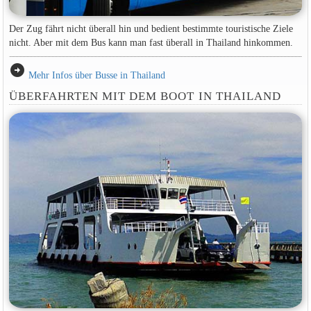
Der Zug fährt nicht überall hin und bedient bestimmte touristische Ziele
nicht. Aber mit dem Bus kann man fast überall in Thailand hinkommen.
arrow_circle_right
Mehr Infos über Busse in Thailand
ÜBERFAHRTEN MIT DEM BOOT IN THAILAND