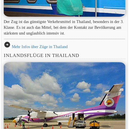
Der Zug ist das günstigste Verkehrsmittel in Thailand, besonders in der 3.
Klasse. Es ist auch das Mittel, bei dem der Kontakt zur Bevölkerung am
stärksten und unglaublich intensiv ist.
arrow_circle_right
Mehr Infos über Züge in Thailand
INLANDSFLÜGE IN THAILAND