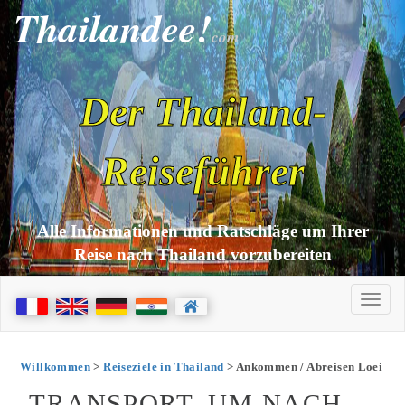
Thailandee!
com
Der Thailand-
Reiseführer
Alle Informationen und Ratschläge um Ihrer
Reise nach Thailand vorzubereiten
Willkommen
>
Reiseziele in Thailand
> Ankommen / Abreisen Loei
TRANSPORT, UM NACH