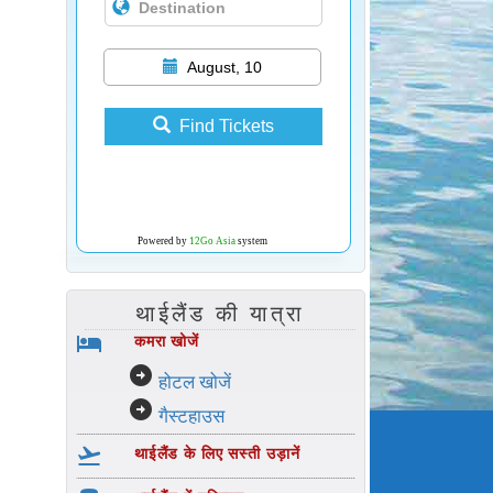
August, 10
Find Tickets
Powered by
12Go Asia
system
थाईलैंड की यात्रा
hotel
कमरा खोजें
arrow_circle_right
होटल खोजें
arrow_circle_right
गैस्टहाउस
flight_takeoff
थाईलैंड के लिए सस्ती उड़ानें