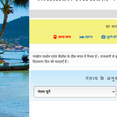
का य
directions_transit
local_hotel
photo_camera
आना/जाना
ठहरना
घूमने की 
नाखोन पाथोम प्रांत बैंकॉक के ठीक बगल में स्थित है। राजधानी से इ
दिलचस्प दिन की यात्राएँ हैं।
गंतव्य के अनुस