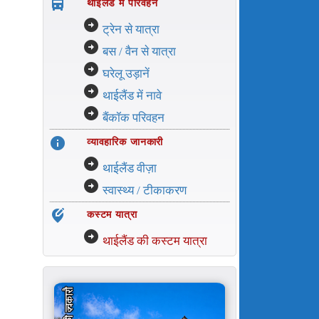
directions_bus_filled
थाईलैंड में परिवहन
arrow_circle_right
ट्रेन से यात्रा
arrow_circle_right
बस / वैन से यात्रा
arrow_circle_right
घरेलू उड़ानें
arrow_circle_right
थाईलैंड में नावे
arrow_circle_right
बैंकॉक परिवहन
info
व्यावहारिक जानकारी
arrow_circle_right
थाईलैंड वीज़ा
arrow_circle_right
स्वास्थ्य / टीकाकरण
edit_location_alt
कस्टम यात्रा
arrow_circle_right
थाईलैंड की कस्टम यात्रा