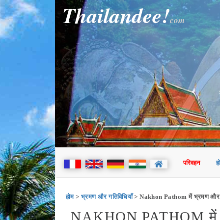
Thailandee!
com
परिवहन
ह
होम
>
भ्रमण और गतिविधियाँ
> Nakhon Pathom में भ्रमण और ग
NAKHON PATHOM में करने