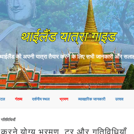
थाईलैंड यात्रा गाइड
थाईलैंड की अपनी यात्रा तैयार करने के लिए सभी जानकारी और सला
ोटल
गंतव्य
दर्शनीय स्थल
भ्रमण
व्यावहारिक जानकारी
उत्सव
तिविधियाँ
 योग्य भ्रमण, टूर और गतिविधियाँ