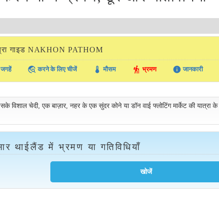
ात्रा गाइड NAKHON PATHOM
travel_explore
thermostat
hiking
info
जगहें
करने के लिए चीजें
मौसम
भ्रमण
जानकारी
सके विशाल चेदी, एक बाज़ार, नहर के एक सुंदर कोने या डॉन वाई फ्लोटिंग मार्केट की यात्रा के
ार थाईलैंड में भ्रमण या गतिविधियाँ