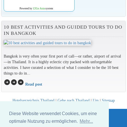
Powered by
12Go Asia
system
10 BEST ACTIVITIES AND GUIDED TOURS TO DO
IN BANGKOK
Bangkok is very often your first port of call—or rather, airport of arrival
—in Thailand. It is a highly eclectic city packed with unforgettable
activities. I have curated a selection of what I consider to be the 10 best
things to do in...
arrow_circle_right
arrow_circle_right
arrow_circle_right
Read post
Hotelverzeichnis Thailand
|
Gehe nach Thailand
|
Um
|
Sitemap
Website © Thailandee.com - 2026
Diese Website verwendet Cookies, um eine
optimale Nutzung zu ermöglichen.
Mehr...