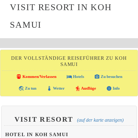
VISIT RESORT IN KOH
SAMUI
DER VOLLSTÄNDIGE REISEFÜHRER ZU KOH
SAMUI
directions_transit
local_hotel
photo_camera
Kommen/Verlassen
Hotels
Zu besuchen
travel_explore
thermostat
hiking
info
Zu tun
Wetter
Ausflüge
Info
VISIT RESORT
(auf der karte anzeigen)
HOTEL IN KOH SAMUI