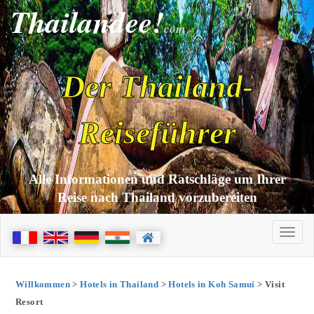
Thailandee!
com
Der Thailand-
Reiseführer
Alle Informationen und Ratschläge um Ihrer
Reise nach Thailand vorzubereiten
Willkommen
>
Hotels in Thailand
>
Hotels in Koh Samui
> Visit
Resort