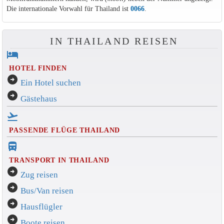
Die internationale Vorwahl für Thailand ist
0066
.
IN THAILAND REISEN
hotel
HOTEL FINDEN
arrow_circle_right
Ein Hotel suchen
arrow_circle_right
Gästehaus
flight_takeoff
PASSENDE FLÜGE THAILAND
directions_bus_filled
TRANSPORT IN THAILAND
arrow_circle_right
Zug reisen
arrow_circle_right
Bus/Van reisen
arrow_circle_right
Hausflügler
arrow_circle_right
Boote reisen