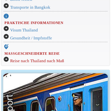
arrow_circle_right
Transporte in Bangkok
info
PRAKTISCHE INFORMATIONEN
arrow_circle_right
Visum Thailand
arrow_circle_right
Gesundheit / Impfstoffe
edit_location_alt
MASSGESCHNEIDERTE REISE
arrow_circle_right
Reise nach Thailand nach Maß