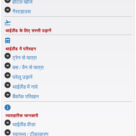
arrow_circle_right
होटल खोजें
arrow_circle_right
गैस्टहाउस
flight_takeoff
थाईलैंड के लिए सस्ती उड़ानें
directions_bus_filled
थाईलैंड में परिवहन
arrow_circle_right
ट्रेन से यात्रा
arrow_circle_right
बस / वैन से यात्रा
arrow_circle_right
घरेलू उड़ानें
arrow_circle_right
थाईलैंड में नावे
arrow_circle_right
बैंकॉक परिवहन
info
व्यावहारिक जानकारी
arrow_circle_right
थाईलैंड वीज़ा
arrow_circle_right
स्वास्थ्य / टीकाकरण