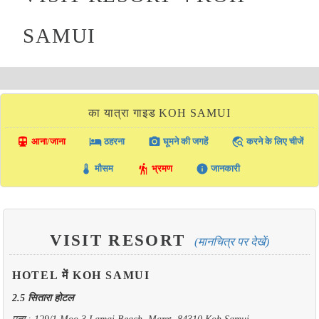
SAMUI
का यात्रा गाइड KOH SAMUI
directions_transit
local_hotel
photo_camera
travel_explore
आना/जाना
ठहरना
घूमने की जगहें
करने के लिए चीजें
thermostat
hiking
info
मौसम
भ्रमण
जानकारी
VISIT RESORT
(मानचित्र पर देखें)
HOTEL में KOH SAMUI
2.5 सितारा होटल
पता : 129/1,Moo 3,Lamai Beach, Maret, 84310 Koh Samui