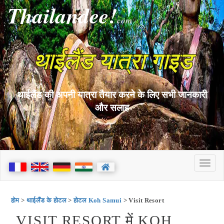
Thailandee!
com
थाईलैंड यात्रा गाइड
थाईलैंड की अपनी यात्रा तैयार करने के लिए सभी जानकारी
और सलाह
होम
>
थाईलैंड के होटल
>
होटल Koh Samui
> Visit Resort
VISIT RESORT में KOH