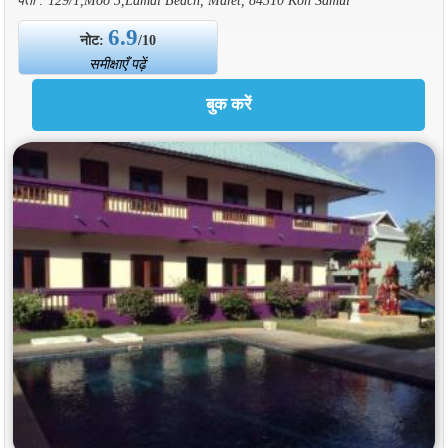
6.9
नोट:
/10
समीक्षाएँ पढ़ें