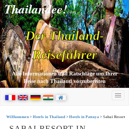
Thailandee!
com
Der Thailand-
Reiseführer
Alle Informationen und Ratschläge um Ihrer
Reise nach Thailand vorzubereiten
Willkommen
>
Hotels in Thailand
>
Hotels in Pattaya
> Sabai Resort
SABAI RESORT IN