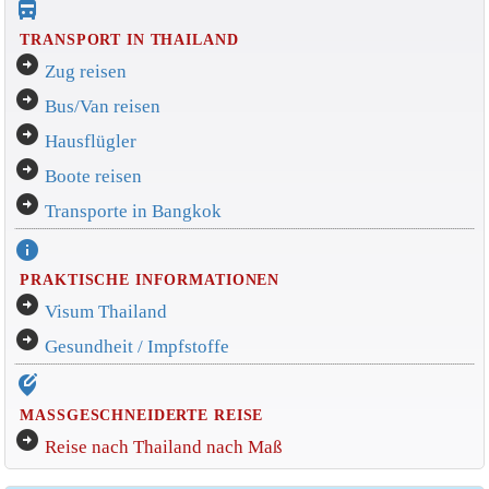
directions_bus_filled
TRANSPORT IN THAILAND
arrow_circle_right
Zug reisen
arrow_circle_right
Bus/Van reisen
arrow_circle_right
Hausflügler
arrow_circle_right
Boote reisen
arrow_circle_right
Transporte in Bangkok
info
PRAKTISCHE INFORMATIONEN
arrow_circle_right
Visum Thailand
arrow_circle_right
Gesundheit / Impfstoffe
edit_location_alt
MASSGESCHNEIDERTE REISE
arrow_circle_right
Reise nach Thailand nach Maß