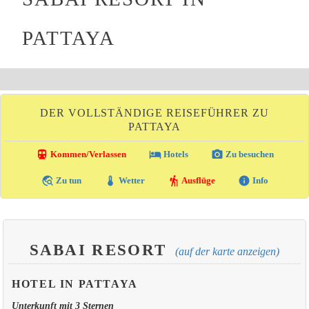
PATTAYA
DER VOLLSTÄNDIGE REISEFÜHRER ZU
PATTAYA
directions_transit
local_hotel
photo_camera
Kommen/Verlassen
Hotels
Zu besuchen
travel_explore
thermostat
hiking
info
Zu tun
Wetter
Ausflüge
Info
SABAI RESORT
(auf der karte anzeigen)
HOTEL IN PATTAYA
Unterkunft mit 3 Sternen