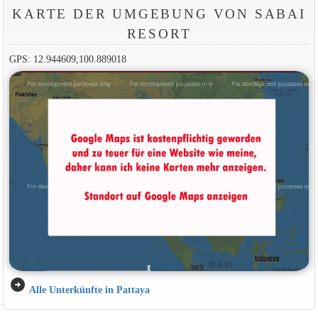
KARTE DER UMGEBUNG VON SABAI
RESORT
GPS: 12.944609,100.889018
arrow_circle_right
Alle Unterkünfte in Pattaya