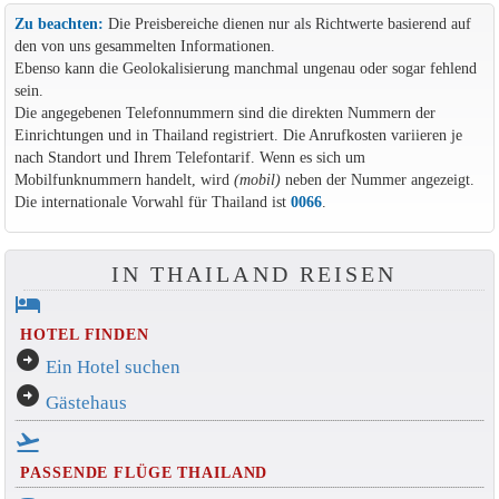
Zu beachten:
Die Preisbereiche dienen nur als Richtwerte basierend auf
den von uns gesammelten Informationen.
Ebenso kann die Geolokalisierung manchmal ungenau oder sogar fehlend
sein.
Die angegebenen Telefonnummern sind die direkten Nummern der
Einrichtungen und in Thailand registriert. Die Anrufkosten variieren je
nach Standort und Ihrem Telefontarif. Wenn es sich um
Mobilfunknummern handelt, wird
(mobil)
neben der Nummer angezeigt.
Die internationale Vorwahl für Thailand ist
0066
.
IN THAILAND REISEN
hotel
HOTEL FINDEN
arrow_circle_right
Ein Hotel suchen
arrow_circle_right
Gästehaus
flight_takeoff
PASSENDE FLÜGE THAILAND