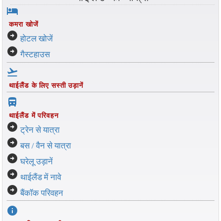
hotel
कमरा खोजें
arrow_circle_right
होटल खोजें
arrow_circle_right
गैस्टहाउस
flight_takeoff
थाईलैंड के लिए सस्ती उड़ानें
directions_bus_filled
थाईलैंड में परिवहन
arrow_circle_right
ट्रेन से यात्रा
arrow_circle_right
बस / वैन से यात्रा
arrow_circle_right
घरेलू उड़ानें
arrow_circle_right
थाईलैंड में नावे
arrow_circle_right
बैंकॉक परिवहन
info