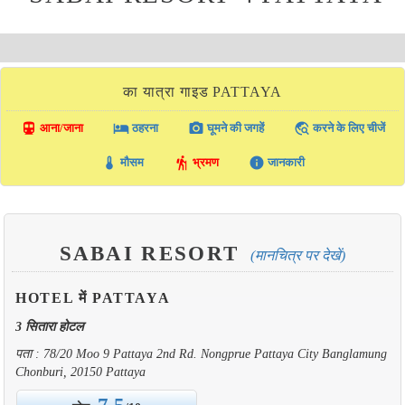
का यात्रा गाइड PATTAYA
directions_transit
local_hotel
photo_camera
travel_explore
आना/जाना
ठहरना
घूमने की जगहें
करने के लिए चीजें
thermostat
hiking
info
मौसम
भ्रमण
जानकारी
SABAI RESORT
(मानचित्र पर देखें)
HOTEL में PATTAYA
3 सितारा होटल
पता : 78/20 Moo 9 Pattaya 2nd Rd. Nongprue Pattaya City Banglamung
Chonburi, 20150 Pattaya
7.5