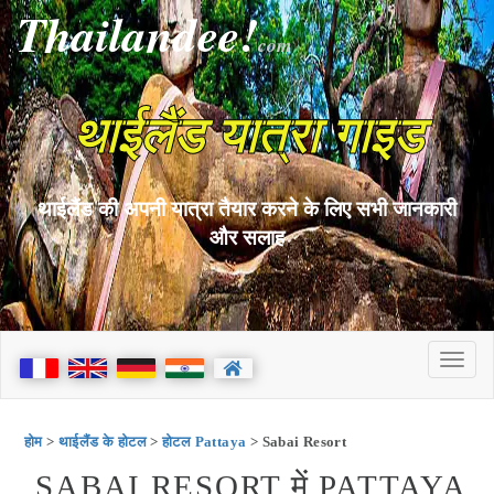
Thailandee!
com
थाईलैंड यात्रा गाइड
थाईलैंड की अपनी यात्रा तैयार करने के लिए सभी जानकारी
और सलाह
होम
>
थाईलैंड के होटल
>
होटल Pattaya
> Sabai Resort
SABAI RESORT में PATTAYA