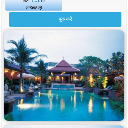
नोट:
/10
समीक्षाएँ पढ़ें