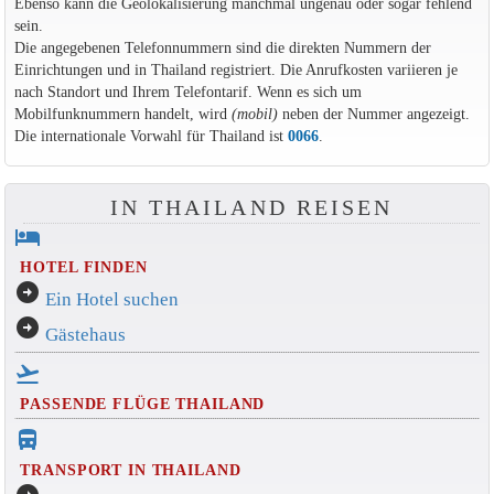
Ebenso kann die Geolokalisierung manchmal ungenau oder sogar fehlend
sein.
Die angegebenen Telefonnummern sind die direkten Nummern der
Einrichtungen und in Thailand registriert. Die Anrufkosten variieren je
nach Standort und Ihrem Telefontarif. Wenn es sich um
Mobilfunknummern handelt, wird
(mobil)
neben der Nummer angezeigt.
Die internationale Vorwahl für Thailand ist
0066
.
IN THAILAND REISEN
hotel
HOTEL FINDEN
arrow_circle_right
Ein Hotel suchen
arrow_circle_right
Gästehaus
flight_takeoff
PASSENDE FLÜGE THAILAND
directions_bus_filled
TRANSPORT IN THAILAND