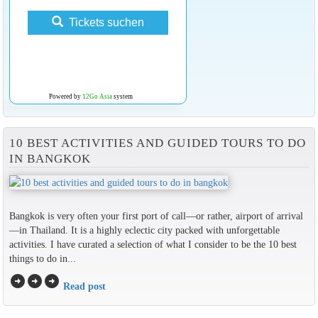
Tickets suchen
Powered by
12Go Asia
system
10 BEST ACTIVITIES AND GUIDED TOURS TO DO
IN BANGKOK
Bangkok is very often your first port of call—or rather, airport of arrival
—in Thailand. It is a highly eclectic city packed with unforgettable
activities. I have curated a selection of what I consider to be the 10 best
things to do in...
arrow_circle_right
arrow_circle_right
arrow_circle_right
Read post