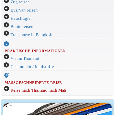
arrow_circle_right
Zug reisen
arrow_circle_right
Bus/Van reisen
arrow_circle_right
Hausflügler
arrow_circle_right
Boote reisen
arrow_circle_right
Transporte in Bangkok
info
PRAKTISCHE INFORMATIONEN
arrow_circle_right
Visum Thailand
arrow_circle_right
Gesundheit / Impfstoffe
edit_location_alt
MASSGESCHNEIDERTE REISE
arrow_circle_right
Reise nach Thailand nach Maß