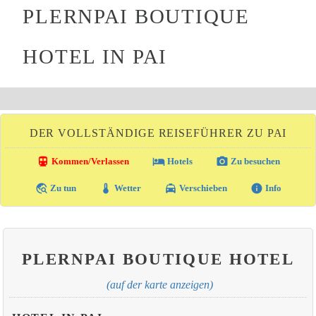
PLERNPAI BOUTIQUE
HOTEL IN PAI
DER VOLLSTÄNDIGE REISEFÜHRER ZU PAI
directions_transit
local_hotel
photo_camera
Kommen/Verlassen
Hotels
Zu besuchen
travel_explore
thermostat
local_taxi
info
Zu tun
Wetter
Verschieben
Info
PLERNPAI BOUTIQUE HOTEL
(auf der karte anzeigen)