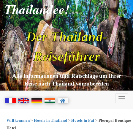
Thailandee!
com
Der Thailand-
Reiseführer
Alle Informationen und Ratschläge um Ihrer
Reise nach Thailand vorzubereiten
Willkommen
>
Hotels in Thailand
>
Hotels in Pai
> Plernpai Boutique
Hotel