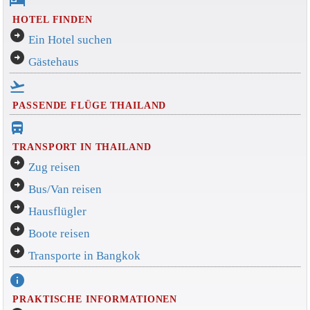
hotel
HOTEL FINDEN
arrow_circle_right
Ein Hotel suchen
arrow_circle_right
Gästehaus
flight_takeoff
PASSENDE FLÜGE THAILAND
directions_bus_filled
TRANSPORT IN THAILAND
arrow_circle_right
Zug reisen
arrow_circle_right
Bus/Van reisen
arrow_circle_right
Hausflügler
arrow_circle_right
Boote reisen
arrow_circle_right
Transporte in Bangkok
info
PRAKTISCHE INFORMATIONEN