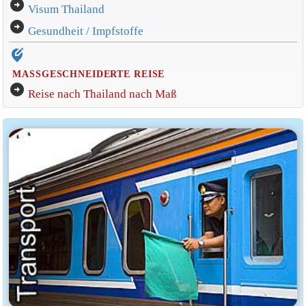
arrow_circle_right
Visum Thailand
arrow_circle_right
Gesundheit / Impfstoffe
edit_location_alt
MASSGESCHNEIDERTE REISE
arrow_circle_right
Reise nach Thailand nach Maß