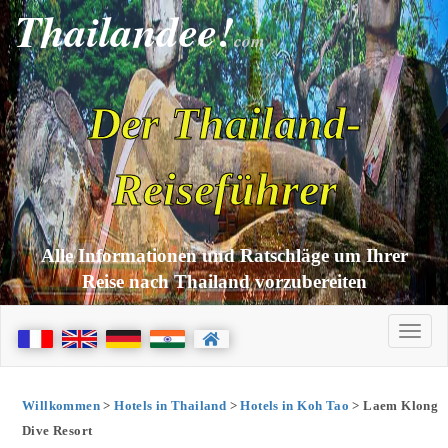
Thailandee!
com
Der Thailand-
Reiseführer
Alle Informationen und Ratschläge um Ihrer
Reise nach Thailand vorzubereiten
Willkommen
>
Hotels in Thailand
>
Hotels in Koh Tao
> Laem Klong
Dive Resort