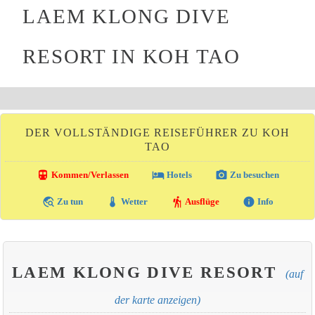
LAEM KLONG DIVE
RESORT IN KOH TAO
DER VOLLSTÄNDIGE REISEFÜHRER ZU KOH
TAO
directions_transit
local_hotel
photo_camera
Kommen/Verlassen
Hotels
Zu besuchen
travel_explore
thermostat
hiking
info
Zu tun
Wetter
Ausflüge
Info
LAEM KLONG DIVE RESORT
(auf
der karte anzeigen)