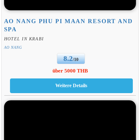
AO NANG PHU PI MAAN RESORT AND
SPA
HOTEL IN KRABI
AO NANG
8.2
/10
über 5000 THB