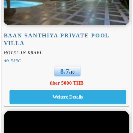
BAAN SANTHIYA PRIVATE POOL
VILLA
HOTEL IN KRABI
AO NANG
8.7
/10
über 5000 THB