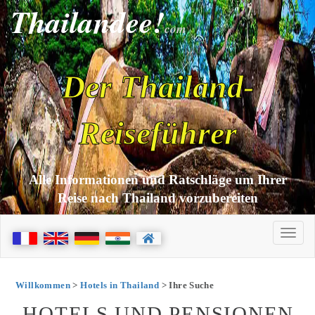
Thailandee!
com
Der Thailand-
Reiseführer
Alle Informationen und Ratschläge um Ihrer
Reise nach Thailand vorzubereiten
Willkommen
>
Hotels in Thailand
> Ihre Suche
HOTELS UND PENSIONEN