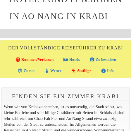
IN AO NANG IN KRABI
DER VOLLSTÄNDIGE REISEFÜHRER ZU KRABI
directions_transit
local_hotel
photo_camera
Kommen/Verlassen
Hotels
Zu besuchen
travel_explore
thermostat
hiking
info
Zu tun
Wetter
Ausflüge
Info
FINDEN SIE EIN ZIMMER KRABI
Wenn wir von Krabi zu sprechen, ist es notwendig, die Stadt selbst, wo
kleine Betriebe und sehr billige Gasthäuser mit Betten im Schlafsaal sind
sehr zahlreich um Chao Fah Pier und Ao Nang Strand etwa zwanzig
Meilen von der Stadt zu unterscheiden. Im Allgemeinen werden die
Reisenden in Ao Nang Strand und die wunderschönen Sonnenuntergänge