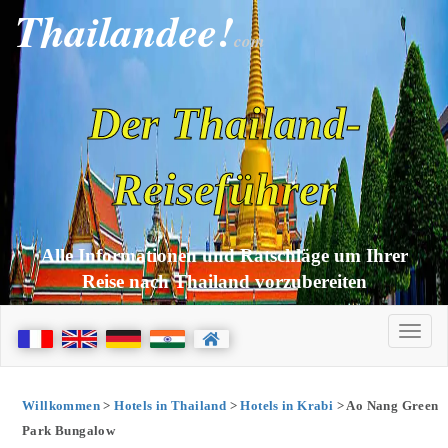
Thailandee!
com
Der Thailand-
Reiseführer
Alle Informationen und Ratschläge um Ihrer
Reise nach Thailand vorzubereiten
Willkommen
>
Hotels in Thailand
>
Hotels in Krabi
> Ao Nang Green
Park Bungalow