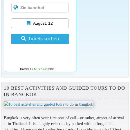
August, 12
Tickets suchen
Powered by
12Go Asia
system
10 BEST ACTIVITIES AND GUIDED TOURS TO DO
IN BANGKOK
Bangkok is very often your first port of call—or rather, airport of arrival
—in Thailand. It is a highly eclectic city packed with unforgettable
activities. I have curated a selection of what I consider to be the 10 best