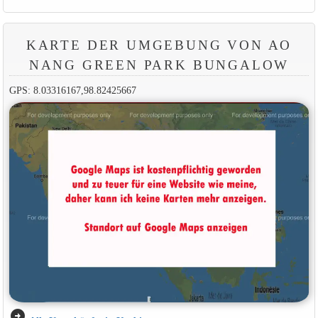
KARTE DER UMGEBUNG VON AO
NANG GREEN PARK BUNGALOW
GPS: 8.03316167,98.82425667
arrow_circle_right