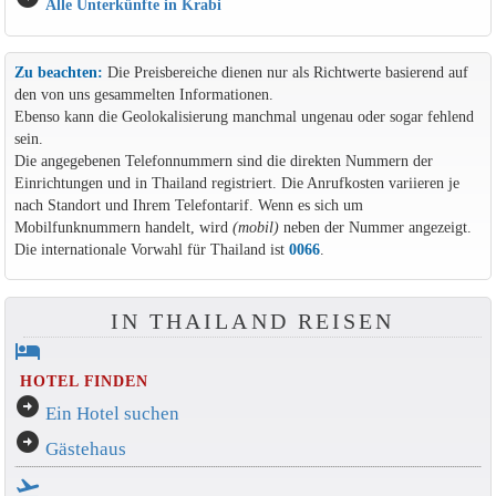
Alle Unterkünfte in Krabi
Zu beachten:
Die Preisbereiche dienen nur als Richtwerte basierend auf
den von uns gesammelten Informationen.
Ebenso kann die Geolokalisierung manchmal ungenau oder sogar fehlend
sein.
Die angegebenen Telefonnummern sind die direkten Nummern der
Einrichtungen und in Thailand registriert. Die Anrufkosten variieren je
nach Standort und Ihrem Telefontarif. Wenn es sich um
Mobilfunknummern handelt, wird
(mobil)
neben der Nummer angezeigt.
Die internationale Vorwahl für Thailand ist
0066
.
IN THAILAND REISEN
hotel
HOTEL FINDEN
arrow_circle_right
Ein Hotel suchen
arrow_circle_right
Gästehaus
flight_takeoff