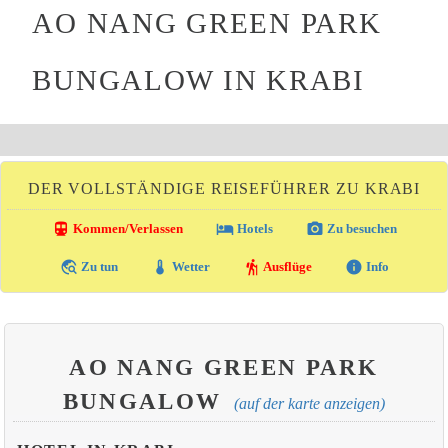
AO NANG GREEN PARK
BUNGALOW IN KRABI
DER VOLLSTÄNDIGE REISEFÜHRER ZU KRABI
directions_transit
local_hotel
photo_camera
Kommen/Verlassen
Hotels
Zu besuchen
travel_explore
thermostat
hiking
info
Zu tun
Wetter
Ausflüge
Info
AO NANG GREEN PARK
BUNGALOW
(auf der karte anzeigen)