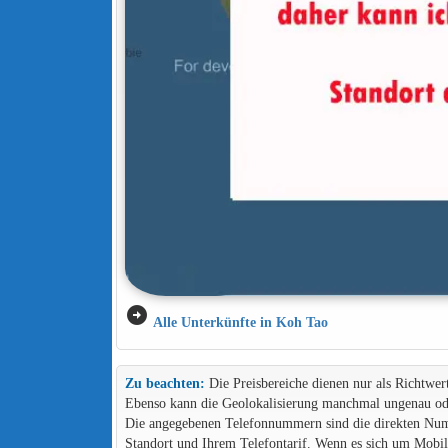
arrow_circle_right
Alle Unterkünfte in Koh Tao
Zu beachten:
Die Preisbereiche dienen nur als Richtwer
Ebenso kann die Geolokalisierung manchmal ungenau ode
Die angegebenen Telefonnummern sind die direkten Numme
Standort und Ihrem Telefontarif. Wenn es sich um Mob