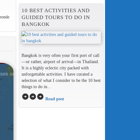
10 BEST ACTIVITIES AND
GUIDED TOURS TO DO IN
rende
BANGKOK
Bangkok is very often your first port of call
—or rather, airport of arrival—in Thailand.
It is a highly eclectic city packed with
unforgettable activities. I have curated a
selection of what I consider to be the 10 best
things to do in...
arrow_circle_right
arrow_circle_right
arrow_circle_right
Read post