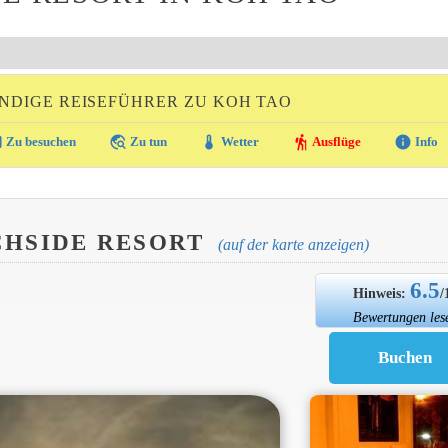
NDIGE REISEFÜHRER ZU KOH TAO
ra
travel_explore
thermostat
hiking
info
Zu besuchen
Zu tun
Wetter
Ausflüge
Info
CHSIDE RESORT
(auf der karte anzeigen)
6.5
Hinweis:
/
Bewertungen les