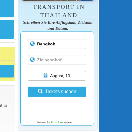
TRANSPORT IN
THAILAND
Schreiben Sie Ihre Abflugstadt, Zielstadt
und Datum.
August, 10
Tickets suchen
t in
Powered by
12Go Asia
system