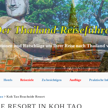
er Thailand-Reiseführ
tionen und Ratschläge um Ihrer Reise nach Thailand 
Hotels
Reiseziele
Zu besichtigen
Ausflüge
Praktische I
Tao
> Koh Tao Beachside Resort
E RESORT IN KOH TAO