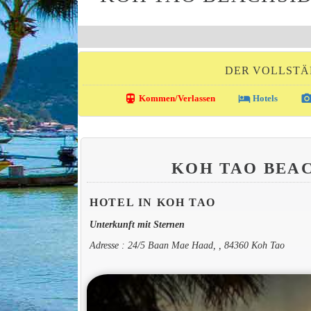
DER VOLLSTÄ
directions_transit
local_hotel
photo_came
Kommen/Verlassen
Hotels
KOH TAO BEA
HOTEL IN KOH TAO
Unterkunft mit Sternen
Adresse : 24/5 Baan Mae Haad, , 84360 Koh Tao