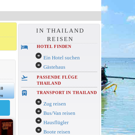
IN THAILAND
REISEN
hotel
HOTEL FINDEN
arrow_circle_right
Ein Hotel suchen
arrow_circle_right
Gästehaus
flight_takeoff
PASSENDE FLÜGE
THAILAND
10
directions_bus_filled
TRANSPORT IN THAILAND
en
arrow_circle_right
Zug reisen
arrow_circle_right
Bus/Van reisen
arrow_circle_right
Hausflügler
arrow_circle_right
Boote reisen