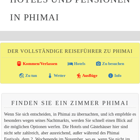
IN PHIMAI
DER VOLLSTÄNDIGE REISEFÜHRER ZU PHIMAI
directions_transit
local_hotel
photo_camera
Kommen/Verlassen
Hotels
Zu besuchen
travel_explore
thermostat
hiking
info
Zu tun
Wetter
Ausflüge
Info
FINDEN SIE EIN ZIMMER PHIMAI
Wenn Sie sich entscheiden, in Phimai zu übernachten, und ich empfehle es
besonders wegen seines Nachtmarkts, werden Sie schnell einen Blick auf
die möglichen Optionen werfen. Die Hotels und Gästehäuser hier sind
nicht sehr zahlreich, aber ausreichend, außer während des Phimai
Festivals, dem 2. Wochenende im November, wo es, wenn Sie nicht im