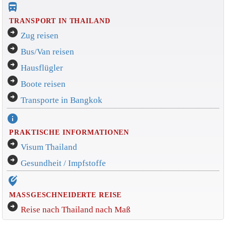
directions_bus_filled
TRANSPORT IN THAILAND
arrow_circle_right
Zug reisen
arrow_circle_right
Bus/Van reisen
arrow_circle_right
Hausflügler
arrow_circle_right
Boote reisen
arrow_circle_right
Transporte in Bangkok
info
PRAKTISCHE INFORMATIONEN
arrow_circle_right
Visum Thailand
arrow_circle_right
Gesundheit / Impfstoffe
edit_location_alt
MASSGESCHNEIDERTE REISE
arrow_circle_right
Reise nach Thailand nach Maß