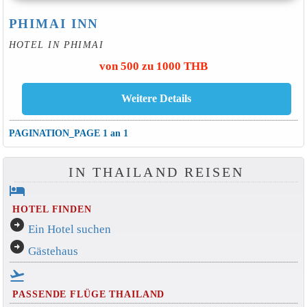
PHIMAI INN
HOTEL IN PHIMAI
von 500 zu 1000 THB
PAGINATION_PAGE 1 an 1
IN THAILAND REISEN
hotel
HOTEL FINDEN
arrow_circle_right
Ein Hotel suchen
arrow_circle_right
Gästehaus
flight_takeoff
PASSENDE FLÜGE THAILAND