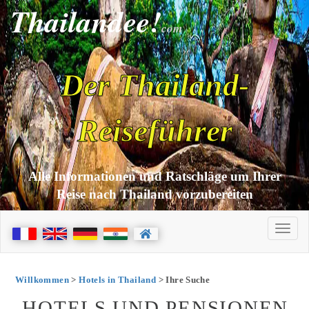
Thailandee!
com
Der Thailand-
Reiseführer
Alle Informationen und Ratschläge um Ihrer
Reise nach Thailand vorzubereiten
Willkommen
>
Hotels in Thailand
> Ihre Suche
HOTELS UND PENSIONEN