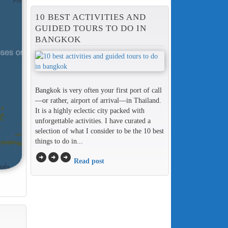
10 BEST ACTIVITIES AND
GUIDED TOURS TO DO IN
BANGKOK
Bangkok is very often your first port of call
—or rather, airport of arrival—in Thailand.
It is a highly eclectic city packed with
unforgettable activities. I have curated a
selection of what I consider to be the 10 best
things to do in...
arrow_circle_right
arrow_circle_right
arrow_circle_right
Read post