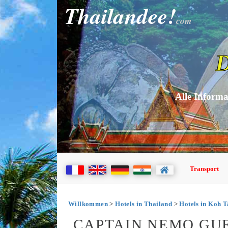
Thailandee!
com
D
Alle Informa
Transport
Willkommen
>
Hotels in Thailand
>
Hotels in Koh 
CAPTAIN NEMO GU