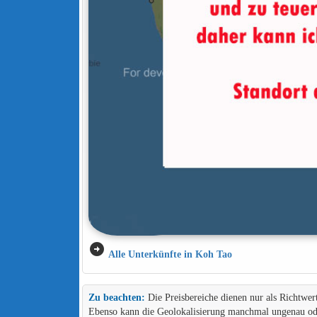
arrow_circle_right
Alle Unterkünfte in Koh Tao
Zu beachten:
Die Preisbereiche dienen nur als Richtwer
Ebenso kann die Geolokalisierung manchmal ungenau ode