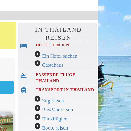
IN THAILAND
REISEN
hotel
HOTEL FINDEN
arrow_circle_right
Ein Hotel suchen
arrow_circle_right
Gästehaus
flight_takeoff
PASSENDE FLÜGE
THAILAND
directions_bus_filled
TRANSPORT IN THAILAND
arrow_circle_right
Zug reisen
arrow_circle_right
Bus/Van reisen
arrow_circle_right
Hausflügler
arrow_circle_right
Boote reisen