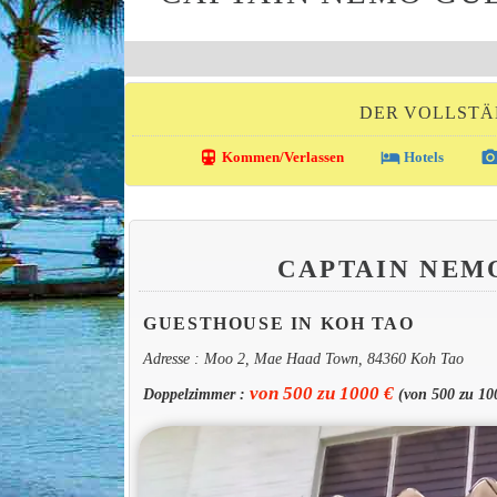
DER VOLLSTÄ
directions_transit
local_hotel
photo_came
Kommen/Verlassen
Hotels
CAPTAIN NEM
GUESTHOUSE IN KOH TAO
Adresse : Moo 2, Mae Haad Town, 84360 Koh Tao
von 500 zu 1000 €
Doppelzimmer :
(von 500 zu 1