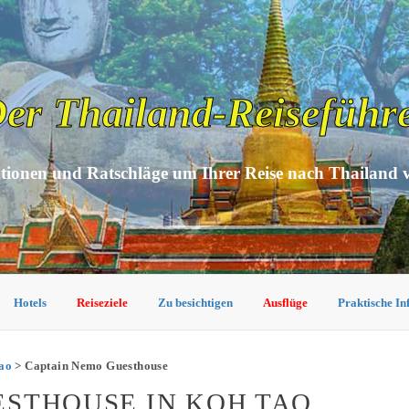
er Thailand-Reiseführ
tionen und Ratschläge um Ihrer Reise nach Thailand 
Hotels
Reiseziele
Zu besichtigen
Ausflüge
Praktische I
Tao
> Captain Nemo Guesthouse
ESTHOUSE IN KOH TAO