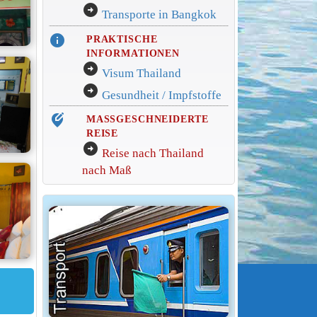
arrow_circle_right
Transporte in Bangkok
info
PRAKTISCHE
INFORMATIONEN
arrow_circle_right
Visum Thailand
arrow_circle_right
Gesundheit / Impfstoffe
edit_location_alt
MASSGESCHNEIDERTE
REISE
arrow_circle_right
Reise nach Thailand
nach Maß