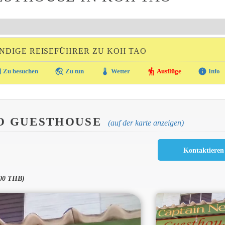
NDIGE REISEFÜHRER ZU KOH TAO
ra
travel_explore
thermostat
hiking
info
Zu besuchen
Zu tun
Wetter
Ausflüge
Info
O GUESTHOUSE
(auf der karte anzeigen)
000 THB)