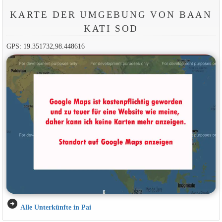
KARTE DER UMGEBUNG VON BAAN
KATI SOD
GPS: 19.351732,98.448616
arrow_circle_right
Alle Unterkünfte in Pai