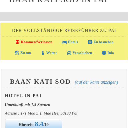
DER VOLLSTÄNDIGE REISEFÜHRER ZU PAI
directions_transit
local_hotel
photo_camera
Kommen/Verlassen
Hotels
Zu besuchen
travel_explore
thermostat
local_taxi
info
Zu tun
Wetter
Verschieben
Info
BAAN KATI SOD
(auf der karte anzeigen)
HOTEL IN PAI
Unterkunft mit 1.5 Sternen
Adresse : 171 Moo 5 T. Mae Hee, 58130 Pai
8.4
Hinweis:
/10