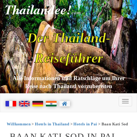
Thailandee!
com
Der Thailand-
Reiseführer
Alle Informationen und Ratschläge um Ihrer
Reise nach Thailand vorzubereiten
Willkommen
>
Hotels in Thailand
>
Hotels in Pai
> Baan Kati Sod
BAAN KATI SOD IN PAI