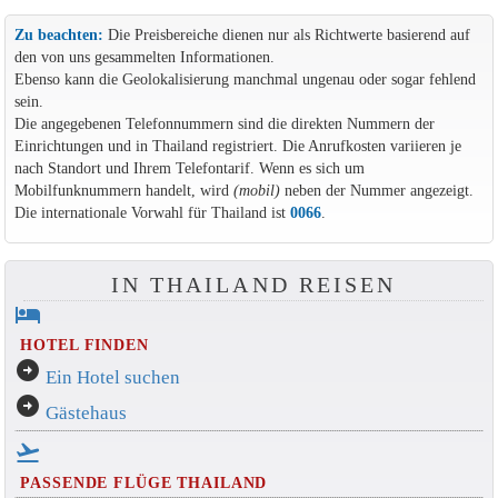
Zu beachten:
Die Preisbereiche dienen nur als Richtwerte basierend auf
den von uns gesammelten Informationen.
Ebenso kann die Geolokalisierung manchmal ungenau oder sogar fehlend
sein.
Die angegebenen Telefonnummern sind die direkten Nummern der
Einrichtungen und in Thailand registriert. Die Anrufkosten variieren je
nach Standort und Ihrem Telefontarif. Wenn es sich um
Mobilfunknummern handelt, wird
(mobil)
neben der Nummer angezeigt.
Die internationale Vorwahl für Thailand ist
0066
.
IN THAILAND REISEN
hotel
HOTEL FINDEN
arrow_circle_right
Ein Hotel suchen
arrow_circle_right
Gästehaus
flight_takeoff
PASSENDE FLÜGE THAILAND