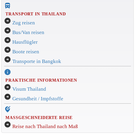
directions_bus_filled
TRANSPORT IN THAILAND
arrow_circle_right
Zug reisen
arrow_circle_right
Bus/Van reisen
arrow_circle_right
Hausflügler
arrow_circle_right
Boote reisen
arrow_circle_right
Transporte in Bangkok
info
PRAKTISCHE INFORMATIONEN
arrow_circle_right
Visum Thailand
arrow_circle_right
Gesundheit / Impfstoffe
edit_location_alt
MASSGESCHNEIDERTE REISE
arrow_circle_right
Reise nach Thailand nach Maß