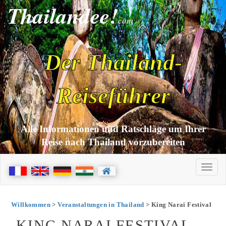
Thailandee!
com
Der Thailand-
Reiseführer
Alle Informationen und Ratschläge um Ihrer
Reise nach Thailand vorzubereiten
Willkommen
>
Veranstaltungen in Thailand
> King Narai Festival
KING NARAI FESTIVAL -