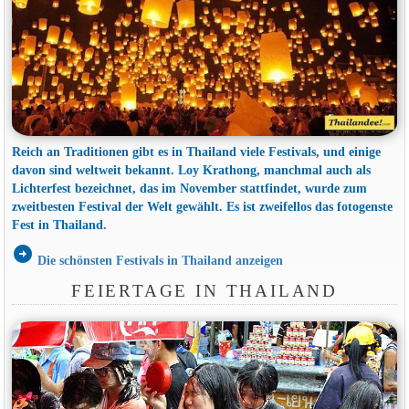
Reich an Traditionen gibt es in Thailand viele Festivals, und einige
davon sind weltweit bekannt. Loy Krathong, manchmal auch als
Lichterfest bezeichnet, das im November stattfindet, wurde zum
zweitbesten Festival der Welt gewählt. Es ist zweifellos das fotogenste
Fest in Thailand.
arrow_circle_right
Die schönsten Festivals in Thailand anzeigen
FEIERTAGE IN THAILAND