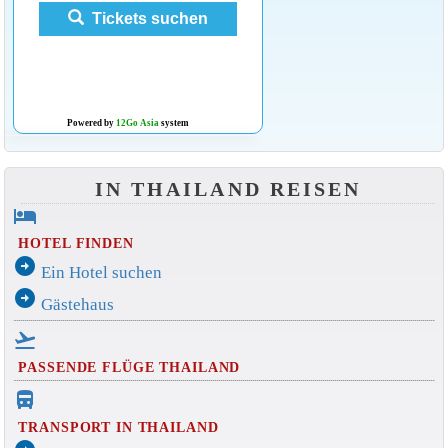
Tickets suchen
Powered by
12Go Asia
system
IN THAILAND REISEN
hotel
HOTEL FINDEN
arrow_circle_right
Ein Hotel suchen
arrow_circle_right
Gästehaus
flight_takeoff
PASSENDE FLÜGE THAILAND
directions_bus_filled
TRANSPORT IN THAILAND