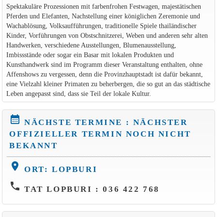
Spektakuläre Prozessionen mit farbenfrohen Festwagen, majestätischen
Pferden und Elefanten, Nachstellung einer königlichen Zeremonie und
Wachablösung, Volksaufführungen, traditionelle Spiele thailändischer
Kinder, Vorführungen von Obstschnitzerei, Weben und anderen sehr alten
Handwerken, verschiedene Ausstellungen, Blumenausstellung,
Imbissstände oder sogar ein Basar mit lokalen Produkten und
Kunsthandwerk sind im Programm dieser Veranstaltung enthalten, ohne
Affenshows zu vergessen, denn die Provinzhauptstadt ist dafür bekannt,
eine Vielzahl kleiner Primaten zu beherbergen, die so gut an das städtische
Leben angepasst sind, dass sie Teil der lokale Kultur.
calendar_month
NÄCHSTE TERMINE : NÄCHSTER
OFFIZIELLER TERMIN NOCH NICHT
BEKANNT
location_on
ORT: LOPBURI
phone
TAT LOPBURI : 036 422 768