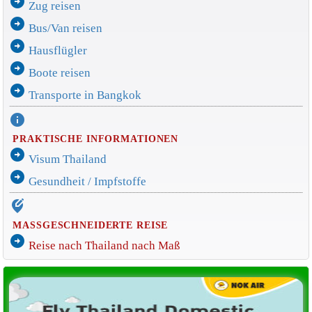
arrow_circle_right
Zug reisen
arrow_circle_right
Bus/Van reisen
arrow_circle_right
Hausflügler
arrow_circle_right
Boote reisen
arrow_circle_right
Transporte in Bangkok
info
PRAKTISCHE INFORMATIONEN
arrow_circle_right
Visum Thailand
arrow_circle_right
Gesundheit / Impfstoffe
edit_location_alt
MASSGESCHNEIDERTE REISE
arrow_circle_right
Reise nach Thailand nach Maß