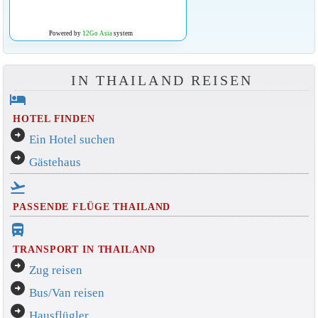
Powered by
12Go Asia
system
IN THAILAND REISEN
hotel
HOTEL FINDEN
arrow_circle_right
Ein Hotel suchen
arrow_circle_right
Gästehaus
flight_takeoff
PASSENDE FLÜGE THAILAND
directions_bus_filled
TRANSPORT IN THAILAND
arrow_circle_right
Zug reisen
arrow_circle_right
Bus/Van reisen
arrow_circle_right
Hausflügler