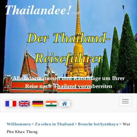
Thailandee!
com
Der Thailand-
Reiseführer
Alle Informationen und Ratschläge um Ihrer
Reise nach Thailand vorzubereiten
Willkommen
>
Zu sehen in Thailand
>
Besuche beiAyutthaya
> Wat
Phu Khao Thong