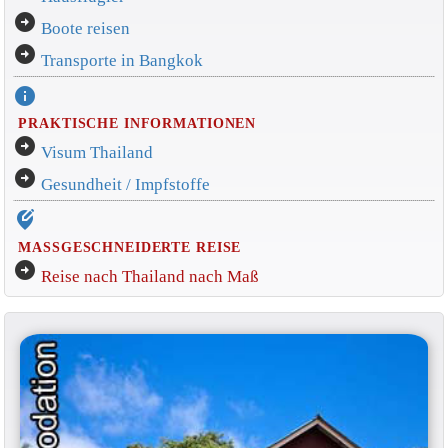
arrow_circle_right
Boote reisen
arrow_circle_right
Transporte in Bangkok
info
PRAKTISCHE INFORMATIONEN
arrow_circle_right
Visum Thailand
arrow_circle_right
Gesundheit / Impfstoffe
edit_location_alt
MASSGESCHNEIDERTE REISE
arrow_circle_right
Reise nach Thailand nach Maß