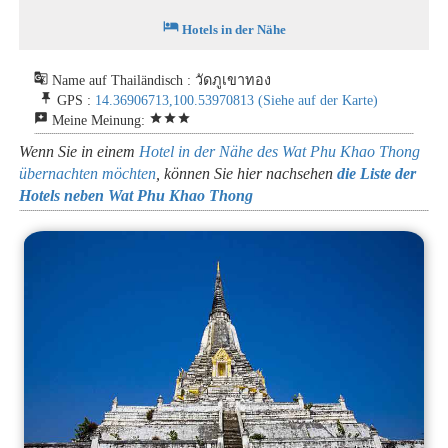
hotel
Hotels in der Nähe
g_translate
Name auf Thailändisch : วัดภูเขาทอง
push_pin
GPS :
14.36906713,100.53970813
(Siehe auf der Karte)
reviews
star
star
star
Meine Meinung:
Wenn Sie in einem
Hotel in der Nähe des Wat Phu Khao Thong
übernachten möchten
, können Sie hier nachsehen
die Liste der
Hotels neben Wat Phu Khao Thong