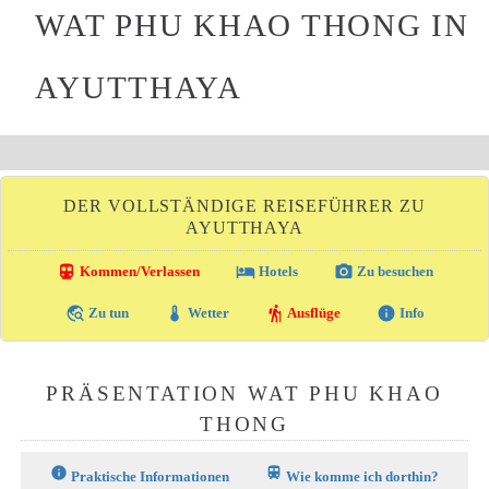
WAT PHU KHAO THONG IN
AYUTTHAYA
DER VOLLSTÄNDIGE REISEFÜHRER ZU
AYUTTHAYA
directions_transit
local_hotel
photo_camera
Kommen/Verlassen
Hotels
Zu besuchen
travel_explore
thermostat
hiking
info
Zu tun
Wetter
Ausflüge
Info
PRÄSENTATION WAT PHU KHAO
THONG
info
train
Praktische Informationen
Wie komme ich dorthin?