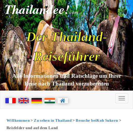
Thailandee!
com
Der Thailand-
Reiseführer
Alle Informationen und Ratschläge um Ihrer
Reise nach Thailand vorzubereiten
Willkommen
>
Zu sehen in Thailand
>
Besuche beiKoh Sukorn
>
Reisfelder und auf dem Land