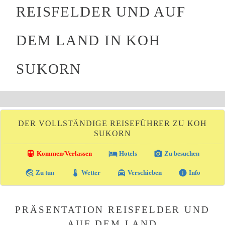
REISFELDER UND AUF
DEM LAND IN KOH
SUKORN
DER VOLLSTÄNDIGE REISEFÜHRER ZU KOH
SUKORN
directions_transit
local_hotel
photo_camera
Kommen/Verlassen
Hotels
Zu besuchen
travel_explore
thermostat
local_taxi
info
Zu tun
Wetter
Verschieben
Info
PRÄSENTATION REISFELDER UND
AUF DEM LAND