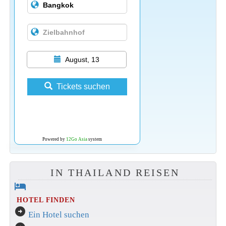
August, 13
Tickets suchen
Powered by
12Go Asia
system
IN THAILAND REISEN
hotel
HOTEL FINDEN
arrow_circle_right
Ein Hotel suchen