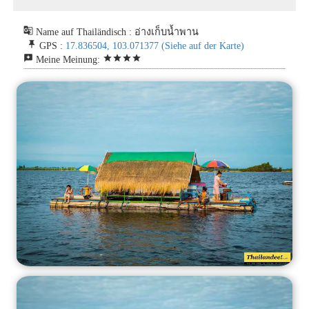
g_translate
Name auf Thailändisch : อ่างเก็บน้ำพาน
push_pin
GPS :
17.836504, 103.071377
(Siehe auf der Karte)
reviews
star
star
star
star
Meine Meinung: