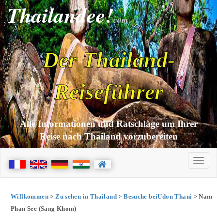
Thailandee!
com
Der Thailand-
Reiseführer
Alle Informationen und Ratschläge um Ihrer
Reise nach Thailand vorzubereiten
Willkommen
>
Zu sehen in Thailand
>
Besuche beiUdon Thani
> Nam
Phan See (Sang Khom)