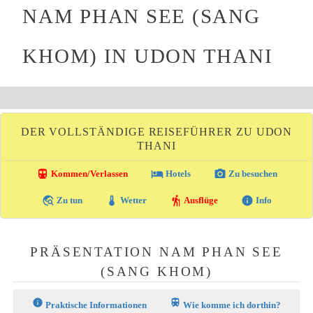
NAM PHAN SEE (SANG
KHOM) IN UDON THANI
DER VOLLSTÄNDIGE REISEFÜHRER ZU UDON
THANI
directions_transit
local_hotel
photo_camera
Kommen/Verlassen
Hotels
Zu besuchen
travel_explore
thermostat
hiking
info
Zu tun
Wetter
Ausflüge
Info
PRÄSENTATION NAM PHAN SEE
(SANG KHOM)
info
train
Praktische Informationen
Wie komme ich dorthin?