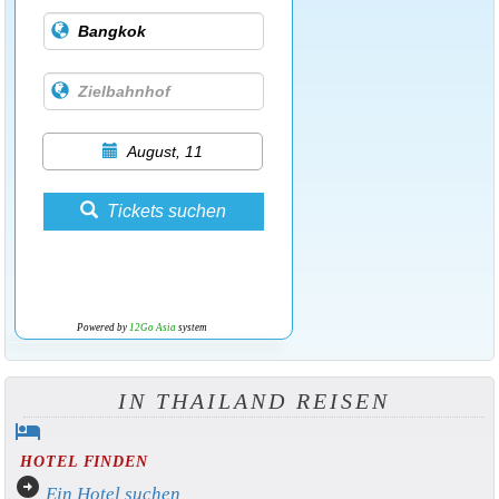
August, 11
Tickets suchen
Powered by
12Go Asia
system
IN THAILAND REISEN
hotel
HOTEL FINDEN
arrow_circle_right
Ein Hotel suchen