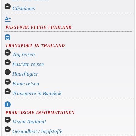
arrow_circle_right
Gästehaus
flight_takeoff
PASSENDE FLÜGE THAILAND
directions_bus_filled
TRANSPORT IN THAILAND
arrow_circle_right
Zug reisen
arrow_circle_right
Bus/Van reisen
arrow_circle_right
Hausflügler
arrow_circle_right
Boote reisen
arrow_circle_right
Transporte in Bangkok
info
PRAKTISCHE INFORMATIONEN
arrow_circle_right
Visum Thailand
arrow_circle_right
Gesundheit / Impfstoffe