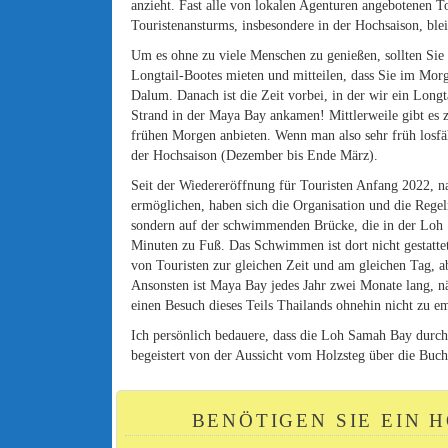
anzieht. Fast alle von lokalen Agenturen angebotenen 
Touristenansturms, insbesondere in der Hochsaison, blei
Um es ohne zu viele Menschen zu genießen, sollten Sie 
Longtail-Bootes mieten und mitteilen, dass Sie im Mo
Dalum. Danach ist die Zeit vorbei, in der wir ein Long
Strand in der Maya Bay ankamen! Mittlerweile gibt es 
frühen Morgen anbieten. Wenn man also sehr früh losfäh
der Hochsaison (Dezember bis Ende März).
Seit der Wiedereröffnung für Touristen Anfang 2022, na
ermöglichen, haben sich die Organisation und die Rege
sondern auf der schwimmenden Brücke, die in der Loh S
Minuten zu Fuß. Das Schwimmen ist dort nicht gestatte
von Touristen zur gleichen Zeit und am gleichen Tag, ab
Ansonsten ist Maya Bay jedes Jahr zwei Monate lang, n
einen Besuch dieses Teils Thailands ohnehin nicht zu e
Ich persönlich bedauere, dass die Loh Samah Bay durch 
begeistert von der Aussicht vom Holzsteg über die Buc
BENÖTIGEN SIE EIN 