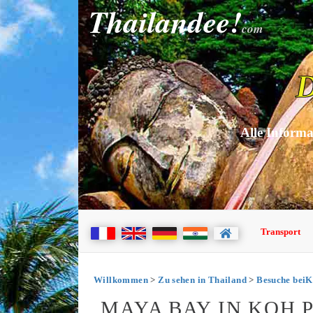
Thailandee!
com
D
Alle Informa
Transport
Willkommen
>
Zu sehen in Thailand
>
Besuche beiK
MAYA BAY IN KOH P