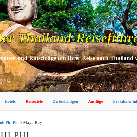
er Thailand-Reiseführ
tionen und Ratschläge um Ihrer Reise nach Thailand 
Hotels
Reiseziele
Zu besichtigen
Ausflüge
Praktische I
oh Phi Phi
> Maya Bay
HI PHI