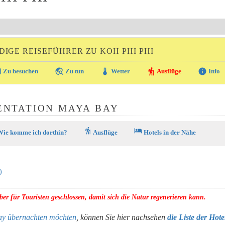
IGE REISEFÜHRER ZU KOH PHI PHI
ra
travel_explore
thermostat
hiking
info
Zu besuchen
Zu tun
Wetter
Ausflüge
Info
ENTATION MAYA BAY
hiking
hotel
ie komme ich dorthin?
Ausflüge
Hotels in der Nähe
)
er für Touristen geschlossen, damit sich die Natur regenerieren kann.
ay übernachten möchten
, können Sie hier nachsehen
die Liste der Hote