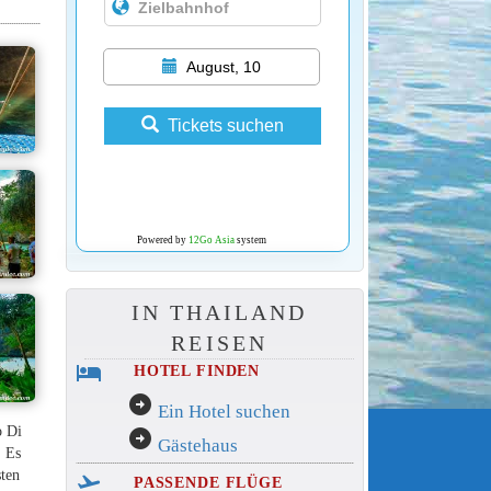
August, 10
Tickets suchen
Powered by
12Go Asia
system
IN THAILAND
REISEN
hotel
HOTEL FINDEN
arrow_circle_right
Ein Hotel suchen
o Di
arrow_circle_right
Gästehaus
. Es
sten
flight_takeoff
PASSENDE FLÜGE