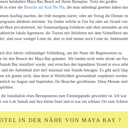
Touren beinhalten Maya Bay Beach auf ihrem Reiseplan. Trotz des großen
bt es einer der
Besuche auf Koh Phi Phi
, die man unbedingt gesehen haben mu
einen Ausflug machen, der früh morgens startet, oder am Vortag die Dienste ei
rgengrauen abfahren möchten. Sie finden welche in Ton Sai oder am Strand vo
tail-Boot privatisierten, bei Sonnenaufgang losfuhren und ohne jemanden an ei
zahlreiche lokale Agenturen, die Touren mit Abfahrten mit dem Schnellboot am
rt, sind zwar weniger Leute da, aber es sind immer noch Leute da. Insbesonde
ch drei Jahren vollständiger Schließung, um der Natur die Regeneration zu
ln für den Besuch der Maya Bay geändert. Wir landen nicht mehr direkt am Str
amah Bay installiert wurde, und erreichen den legendären Strand in etwa zeh
t und der Aufenthalt dort darf maximal eine Stunde betragen. Es gibt auch Qup
er ich glaube nicht, dass diese in Wirklichkeit gewissenhaft respektiert werden
ämlich im August und September, für Besucher geschlossen. Diese Monate sind
mpfehlen.
die Installation eines Betonpontons zum Einstiegspunkt geworden ist. Ich war
ht von Loh Samah und ihre kleine Insel und es war ein schöner Ort zum Schnor
HOTEL IN DER NÄHE VON MAYA BAY ?