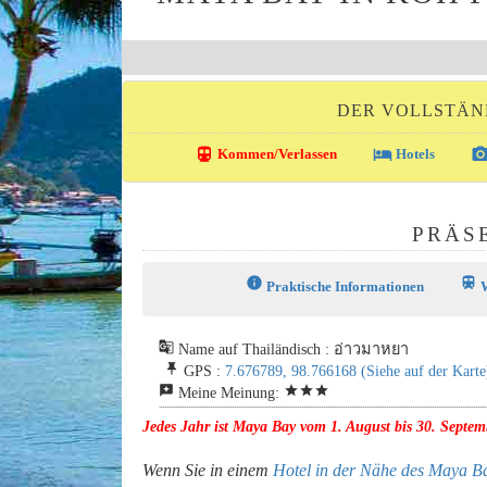
DER VOLLSTÄND
directions_transit
local_hotel
photo_came
Kommen/Verlassen
Hotels
PRÄS
info
train
Praktische Informationen
W
g_translate
Name auf Thailändisch : อ่าวมาหยา
push_pin
GPS :
7.676789, 98.766168
(Siehe auf der Karte
reviews
star
star
star
Meine Meinung:
Jedes Jahr ist Maya Bay vom 1. August bis 30. Septemb
Wenn Sie in einem
Hotel in der Nähe des Maya B