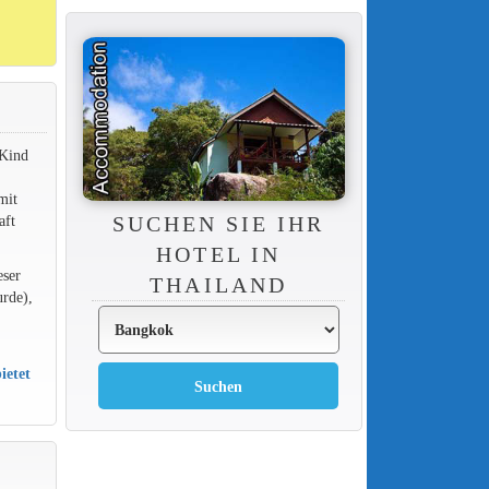
 Kind
mit
aft
SUCHEN SIE IHR
HOTEL IN
eser
THAILAND
urde),
ietet