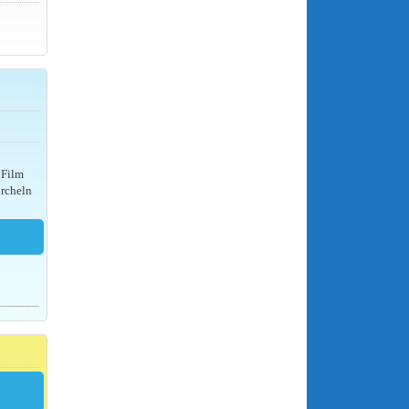
 Film
orcheln