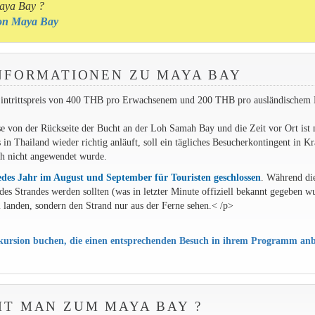
Maya Bay ?
 von Maya Bay
NFORMATIONEN ZU MAYA BAY
 Eintrittspreis von 400 THB pro Erwachsenem und 200 THB pro ausländischem
e von der Rückseite der Bucht an der Loh Samah Bay und die Zeit vor Ort ist 
n Thailand wieder richtig anläuft, soll ein tägliches Besucherkontingent in Kr
och nicht angewendet wurde.
edes Jahr im August und September für Touristen geschlossen
. Während di
es Strandes werden sollten (was in letzter Minute offiziell bekannt gegeben w
 landen, sondern den Strand nur aus der Ferne sehen.< /p>
ursion buchen, die einen entsprechenden Besuch in ihrem Programm anb
T MAN ZUM MAYA BAY ?