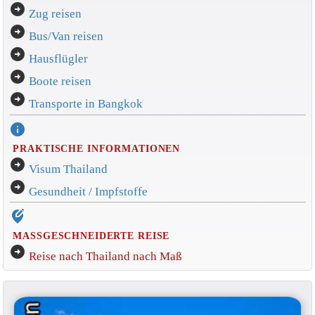
arrow_circle_right
Zug reisen
arrow_circle_right
Bus/Van reisen
arrow_circle_right
Hausflügler
arrow_circle_right
Boote reisen
arrow_circle_right
Transporte in Bangkok
info
PRAKTISCHE INFORMATIONEN
arrow_circle_right
Visum Thailand
arrow_circle_right
Gesundheit / Impfstoffe
edit_location_alt
MASSGESCHNEIDERTE REISE
arrow_circle_right
Reise nach Thailand nach Maß