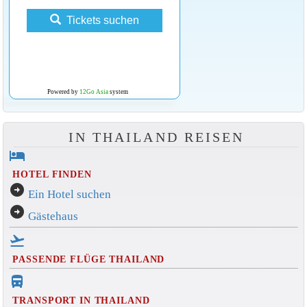
Tickets suchen
Powered by
12Go Asia
system
IN THAILAND REISEN
hotel
HOTEL FINDEN
arrow_circle_right
Ein Hotel suchen
arrow_circle_right
Gästehaus
flight_takeoff
PASSENDE FLÜGE THAILAND
directions_bus_filled
TRANSPORT IN THAILAND