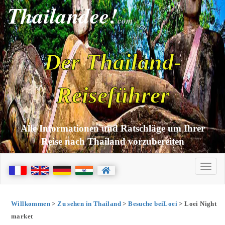
Thailandee!
com
Der Thailand-
Reiseführer
Alle Informationen und Ratschläge um Ihrer
Reise nach Thailand vorzubereiten
Willkommen
>
Zu sehen in Thailand
>
Besuche beiLoei
> Loei Night
market