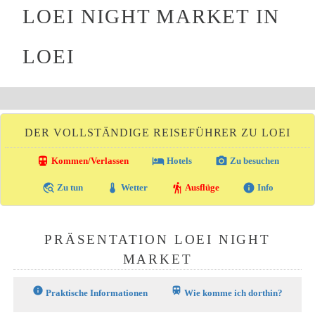
LOEI NIGHT MARKET IN
LOEI
DER VOLLSTÄNDIGE REISEFÜHRER ZU LOEI
directions_transit
local_hotel
photo_camera
Kommen/Verlassen
Hotels
Zu besuchen
travel_explore
thermostat
hiking
info
Zu tun
Wetter
Ausflüge
Info
PRÄSENTATION LOEI NIGHT
MARKET
info
train
Praktische Informationen
Wie komme ich dorthin?