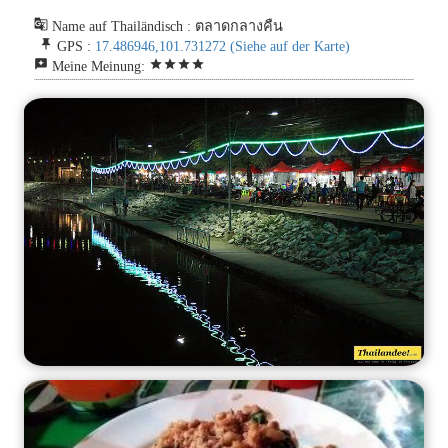
g_translate
Name auf Thailändisch : ตลาดกลางคืน
push_pin
GPS :
17.486946,101.731272
(Siehe auf der Karte)
reviews
star
star
star
star
Meine Meinung: