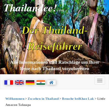
Thailandee!
com
Der Thailand-
Reiseführer
Alle Informationen und Ratschläge um Ihrer
Reise nach Thailand vorzubereiten
Willkommen
>
Zu sehen in Thailand
>
Besuche beiKhao Lak
> Little
Amazon Takuapa