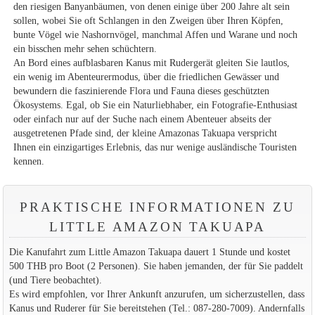
den riesigen Banyanbäumen, von denen einige über 200 Jahre alt sein
sollen, wobei Sie oft Schlangen in den Zweigen über Ihren Köpfen,
bunte Vögel wie Nashornvögel, manchmal Affen und Warane und noch
ein bisschen mehr sehen schüchtern.
An Bord eines aufblasbaren Kanus mit Rudergerät gleiten Sie lautlos,
ein wenig im Abenteurermodus, über die friedlichen Gewässer und
bewundern die faszinierende Flora und Fauna dieses geschützten
Ökosystems. Egal, ob Sie ein Naturliebhaber, ein Fotografie-Enthusiast
oder einfach nur auf der Suche nach einem Abenteuer abseits der
ausgetretenen Pfade sind, der kleine Amazonas Takuapa verspricht
Ihnen ein einzigartiges Erlebnis, das nur wenige ausländische Touristen
kennen.
PRAKTISCHE INFORMATIONEN ZU
LITTLE AMAZON TAKUAPA
Die Kanufahrt zum Little Amazon Takuapa dauert 1 Stunde und kostet
500 THB pro Boot (2 Personen). Sie haben jemanden, der für Sie paddelt
(und Tiere beobachtet).
Es wird empfohlen, vor Ihrer Ankunft anzurufen, um sicherzustellen, dass
Kanus und Ruderer für Sie bereitstehen (Tel.: 087-280-7009). Andernfalls