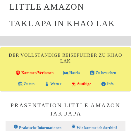
LITTLE AMAZON
TAKUAPA IN KHAO LAK
DER VOLLSTÄNDIGE REISEFÜHRER ZU KHAO
LAK
directions_transit
local_hotel
photo_camera
Kommen/Verlassen
Hotels
Zu besuchen
travel_explore
thermostat
hiking
info
Zu tun
Wetter
Ausflüge
Info
PRÄSENTATION LITTLE AMAZON
TAKUAPA
info
train
Praktische Informationen
Wie komme ich dorthin?