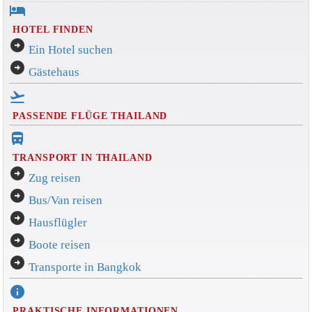
hotel
HOTEL FINDEN
arrow_circle_right
Ein Hotel suchen
arrow_circle_right
Gästehaus
flight_takeoff
PASSENDE FLÜGE THAILAND
directions_bus_filled
TRANSPORT IN THAILAND
arrow_circle_right
Zug reisen
arrow_circle_right
Bus/Van reisen
arrow_circle_right
Hausflügler
arrow_circle_right
Boote reisen
arrow_circle_right
Transporte in Bangkok
info
PRAKTISCHE INFORMATIONEN