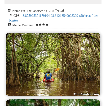
g_translate
Name auf Thailändisch : คลองสังเน่ห์
push_pin
GPS :
8.875925371179104,98.34218540023309
(Siehe auf der
Karte)
reviews
star
star
star
star
Meine Meinung: