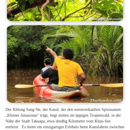
Der Khlong Sang-Ne, der Kanal, der den meistverkauften Spitznamen
„Kleiner Amazonas“ trägt, liegt mitten im üppigen Tropenwald, in der
Nähe der Stadt Takuapa, etwa dreißig Kilometer vom Khao-See
entfernt . Es bietet ein einzigartiges Erlebnis beim Kanufahren zwischen