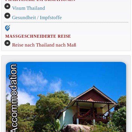
arrow_circle_right
Visum Thailand
arrow_circle_right
Gesundheit / Impfstoffe
edit_location_alt
MASSGESCHNEIDERTE REISE
arrow_circle_right
Reise nach Thailand nach Maß