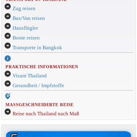
arrow_circle_right
Zug reisen
arrow_circle_right
Bus/Van reisen
arrow_circle_right
Hausflügler
arrow_circle_right
Boote reisen
arrow_circle_right
Transporte in Bangkok
info
PRAKTISCHE INFORMATIONEN
arrow_circle_right
Visum Thailand
arrow_circle_right
Gesundheit / Impfstoffe
edit_location_alt
MASSGESCHNEIDERTE REISE
arrow_circle_right
Reise nach Thailand nach Maß