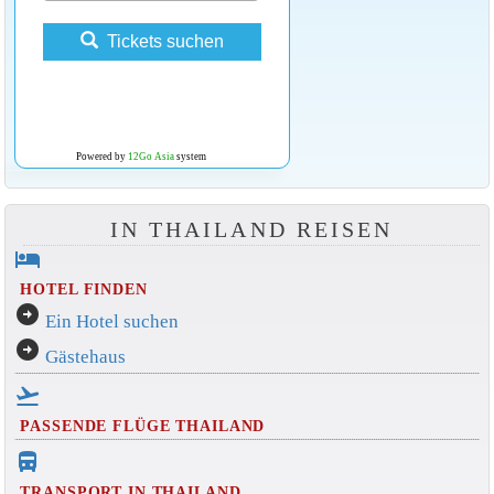
Tickets suchen
Powered by
12Go Asia
system
IN THAILAND REISEN
hotel
HOTEL FINDEN
arrow_circle_right
Ein Hotel suchen
arrow_circle_right
Gästehaus
flight_takeoff
PASSENDE FLÜGE THAILAND
directions_bus_filled
TRANSPORT IN THAILAND