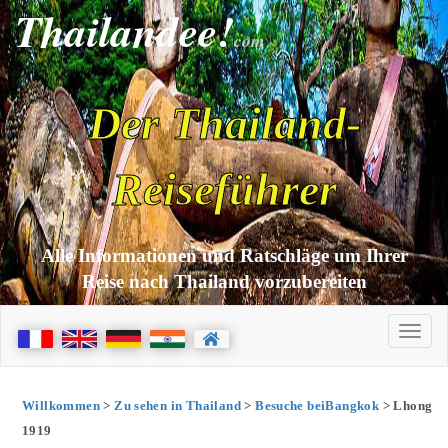
Thailandee!
com
Der Thailand-
Reiseführer
Alle Informationen und Ratschläge um Ihrer
Reise nach Thailand vorzubereiten
Willkommen
>
Zu sehen in Thailand
>
Besuche beiBangkok
> Lhong
1919