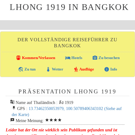
LHONG 1919 IN BANGKOK
DER VOLLSTÄNDIGE REISEFÜHRER ZU
BANGKOK
directions_transit
local_hotel
photo_camera
Kommen/Verlassen
Hotels
Zu besuchen
travel_explore
thermostat
hiking
info
Zu tun
Wetter
Ausflüge
Info
PRÄSENTATION LHONG 1919
g_translate
Name auf Thailändisch : ล้ง 1919
push_pin
GPS :
13.73462350053979, 100.50789406343102
(Siehe auf
der Karte)
reviews
star
star
star
star
Meine Meinung:
Leider hat der Ort nie wirklich sein Publikum gefunden und ist