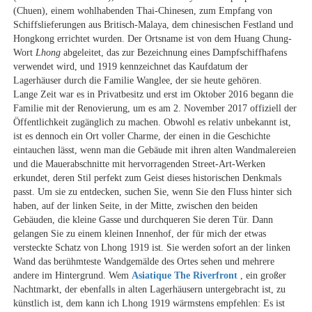
(Chuen), einem wohlhabenden Thai-Chinesen, zum Empfang von
Schiffslieferungen aus Britisch-Malaya, dem chinesischen Festland und
Hongkong errichtet wurden. Der Ortsname ist von dem Huang Chung-
Wort
Lhong
abgeleitet, das zur Bezeichnung eines Dampfschiffhafens
verwendet wird, und 1919 kennzeichnet das Kaufdatum der
Lagerhäuser durch die Familie Wanglee, der sie heute gehören.
Lange Zeit war es in Privatbesitz und erst im Oktober 2016 begann die
Familie mit der Renovierung, um es am 2. November 2017 offiziell der
Öffentlichkeit zugänglich zu machen. Obwohl es relativ unbekannt ist,
ist es dennoch ein Ort voller Charme, der einen in die Geschichte
eintauchen lässt, wenn man die Gebäude mit ihren alten Wandmalereien
und die Mauerabschnitte mit hervorragenden Street-Art-Werken
erkundet, deren Stil perfekt zum Geist dieses historischen Denkmals
passt. Um sie zu entdecken, suchen Sie, wenn Sie den Fluss hinter sich
haben, auf der linken Seite, in der Mitte, zwischen den beiden
Gebäuden, die kleine Gasse und durchqueren Sie deren Tür. Dann
gelangen Sie zu einem kleinen Innenhof, der für mich der etwas
versteckte Schatz von Lhong 1919 ist. Sie werden sofort an der linken
Wand das berühmteste Wandgemälde des Ortes sehen und mehrere
andere im Hintergrund. Wem
Asiatique The Riverfront
, ein großer
Nachtmarkt, der ebenfalls in alten Lagerhäusern untergebracht ist, zu
künstlich ist, dem kann ich Lhong 1919 wärmstens empfehlen: Es ist