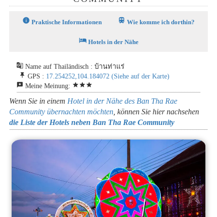
info
train
Praktische Informationen
Wie komme ich dorthin?
hotel
Hotels in der Nähe
g_translate
Name auf Thailändisch : บ้านท่าแร่
push_pin
GPS :
17.254252,104.184072
(Siehe auf der Karte)
reviews
star
star
star
Meine Meinung:
Wenn Sie in einem
Hotel in der Nähe des Ban Tha Rae
Community übernachten möchten
, können Sie hier nachsehen
die Liste der Hotels neben Ban Tha Rae Community