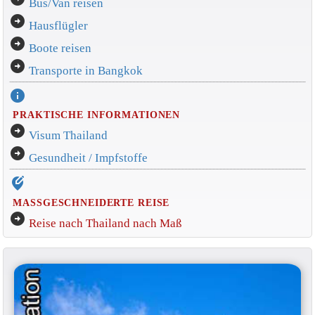
Bus/Van reisen
arrow_circle_right
Hausflügler
arrow_circle_right
Boote reisen
arrow_circle_right
Transporte in Bangkok
info
PRAKTISCHE INFORMATIONEN
arrow_circle_right
Visum Thailand
arrow_circle_right
Gesundheit / Impfstoffe
edit_location_alt
MASSGESCHNEIDERTE REISE
arrow_circle_right
Reise nach Thailand nach Maß