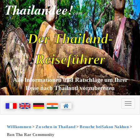
Thailandee!
com
Der Thailand-
Reiseführer
Alle Informationen und Ratschläge um Ihrer
Reise nach Thailand vorzubereiten
Willkommen
>
Zu sehen in Thailand
>
Besuche beiSakon Nakhon
>
Ban Tha Rae Community