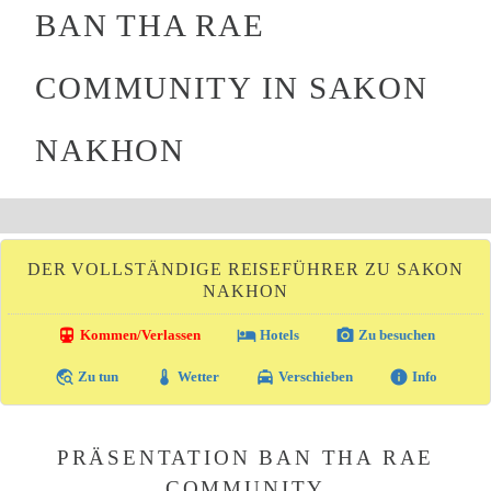
BAN THA RAE
COMMUNITY IN SAKON
NAKHON
DER VOLLSTÄNDIGE REISEFÜHRER ZU SAKON
NAKHON
directions_transit
local_hotel
photo_camera
Kommen/Verlassen
Hotels
Zu besuchen
travel_explore
thermostat
local_taxi
info
Zu tun
Wetter
Verschieben
Info
PRÄSENTATION BAN THA RAE
COMMUNITY