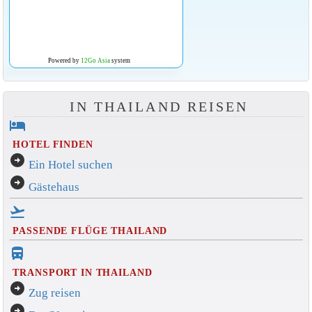
Powered by
12Go Asia
system
IN THAILAND REISEN
hotel
HOTEL FINDEN
arrow_circle_right
Ein Hotel suchen
arrow_circle_right
Gästehaus
flight_takeoff
PASSENDE FLÜGE THAILAND
directions_bus_filled
TRANSPORT IN THAILAND
arrow_circle_right
Zug reisen
arrow_circle_right