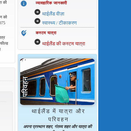
info
ित की
व्यावहारिक जानकारी
arrow_circle_right
थाईलैंड वीज़ा
जन को
arrow_circle_right
स्वास्थ्य / टीकाकरण
 075
edit_location_alt
कस्टम यात्रा
ात्र
arrow_circle_right
थाईलैंड की कस्टम यात्रा
 फील्ड
ि
थाईलैंड में यात्रा और
परिवहन
अपना प्रस्थान शहर, गंतव्य शहर और यात्रा की