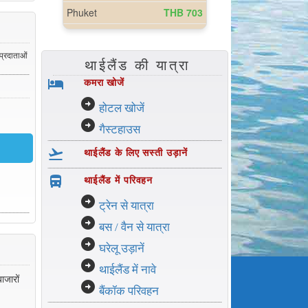
 प्रदाताओं
थाईलैंड की यात्रा
hotel
कमरा खोजें
arrow_circle_right
होटल खोजें
arrow_circle_right
गैस्टहाउस
flight_takeoff
थाईलैंड के लिए सस्ती उड़ानें
directions_bus_filled
थाईलैंड में परिवहन
arrow_circle_right
ट्रेन से यात्रा
arrow_circle_right
बस / वैन से यात्रा
arrow_circle_right
घरेलू उड़ानें
arrow_circle_right
थाईलैंड में नावे
ाजारों
arrow_circle_right
बैंकॉक परिवहन