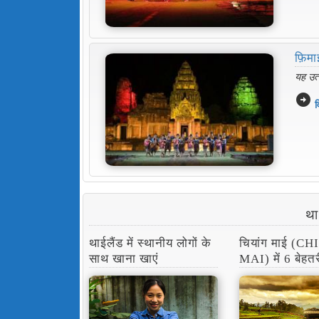
फ़िम
यह उत्
arrow_circle_right
व
था
थाईलैंड में स्थानीय लोगों के
चियांग माई (C
साथ खाना खाएं
MAI) में 6 बेह