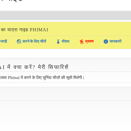
का यात्रा गाइड PHIMAI
travel_explore
thermostat
hiking
info
जगहें
करने के लिए चीजें
मौसम
भ्रमण
जानकारी
ें क्या करें? मेरी सिफारिशें
अलावा Phimai में करने के लिए चुनिंदा चीजों की सूची मिलेगी।