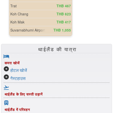
थाईलैंड की यात्रा
hotel
कमरा खोजें
arrow_circle_right
होटल खोजें
arrow_circle_right
गैस्टहाउस
flight_takeoff
थाईलैंड के लिए सस्ती उड़ानें
directions_bus_filled
थाईलैंड में परिवहन