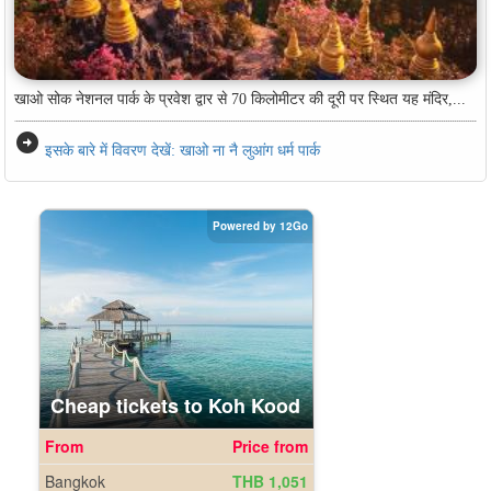
खाओ सोक नेशनल पार्क के प्रवेश द्वार से 70 किलोमीटर की दूरी पर स्थित यह मंदिर,...
arrow_circle_right
इसके बारे में विवरण देखें: खाओ ना नै लुआंग धर्म पार्क