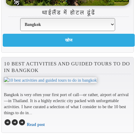
थाईलैंड में होटल ढूंढें
10 BEST ACTIVITIES AND GUIDED TOURS TO DO
IN BANGKOK
Bangkok is very often your first port of call—or rather, airport of arrival
—in Thailand. It is a highly eclectic city packed with unforgettable
activities. I have curated a selection of what I consider to be the 10 best
things to do in...
arrow_circle_right
arrow_circle_right
arrow_circle_right
Read post