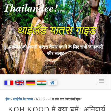
Thailandee!
com
थाईलैंड यात्रा गाइड
थाईलैंड की अपनी यात्रा तैयार करने के लिए सभी जानकारी
और सलाह
होम
>
थाईलैंड के गंतव्य
> Koh Kood में क्या करें और कहाँ घूमें?
KOH KOOD में क्या घूमें: अनिवार्य