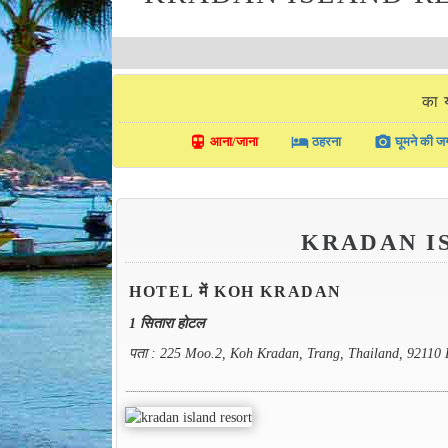
का
directions_transit
local_hotel
photo_camera
आना/जाना
ठहरना
घूमने की जग
KRADAN I
HOTEL में KOH KRADAN
1 सितारा होटल
पता : 225 Moo.2, Koh Kradan, Trang, Thailand, 92110