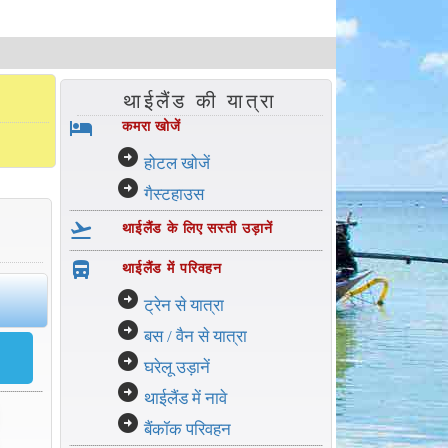
थाईलैंड की यात्रा
hotel
कमरा खोजें
arrow_circle_right
होटल खोजें
arrow_circle_right
गैस्टहाउस
flight_takeoff
थाईलैंड के लिए सस्ती उड़ानें
directions_bus_filled
थाईलैंड में परिवहन
arrow_circle_right
ट्रेन से यात्रा
arrow_circle_right
बस / वैन से यात्रा
arrow_circle_right
घरेलू उड़ानें
arrow_circle_right
थाईलैंड में नावे
arrow_circle_right
बैंकॉक परिवहन