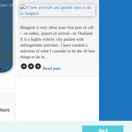
Bangkok is very often your first port of call
—or rather, airport of arrival—in Thailand.
It is a highly eclectic city packed with
unforgettable activities. I have curated a
selection of what I consider to be the 10 best
things to do in...
arrow_circle_right
arrow_circle_right
arrow_circle_right
Read post
ोबाइल)
ठीक है