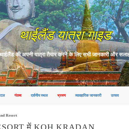
थाईलैंड यात्रा गाइड
थाईलैंड की अपनी यात्रा तैयार करने के लिए सभी जानकारी और सला
ोटल
गंतव्य
दर्शनीय स्थल
भ्रमण
व्यावहारिक जानकारी
उत्सव
and Resort
SORT में KOH KRADAN