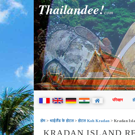
Thailandee!
com
परिवहन
ह
होम
>
थाईलैंड के होटल
>
होटल Koh Kradan
> Kradan Isl
KRADAN ISLAND RE