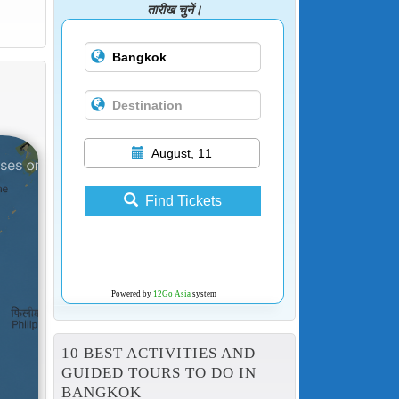
तारीख चुनें।
August, 11
Find Tickets
Powered by
12Go Asia
system
10 BEST ACTIVITIES AND
GUIDED TOURS TO DO IN
BANGKOK