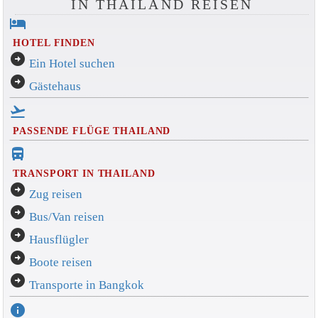
IN THAILAND REISEN
hotel
HOTEL FINDEN
arrow_circle_right
Ein Hotel suchen
arrow_circle_right
Gästehaus
flight_takeoff
PASSENDE FLÜGE THAILAND
directions_bus_filled
TRANSPORT IN THAILAND
arrow_circle_right
Zug reisen
arrow_circle_right
Bus/Van reisen
arrow_circle_right
Hausflügler
arrow_circle_right
Boote reisen
arrow_circle_right
Transporte in Bangkok
info