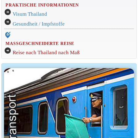
PRAKTISCHE INFORMATIONEN
arrow_circle_right
Visum Thailand
arrow_circle_right
Gesundheit / Impfstoffe
edit_location_alt
MASSGESCHNEIDERTE REISE
arrow_circle_right
Reise nach Thailand nach Maß