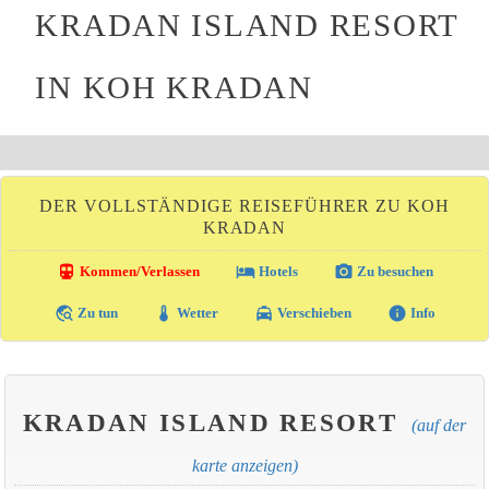
KRADAN ISLAND RESORT
IN KOH KRADAN
DER VOLLSTÄNDIGE REISEFÜHRER ZU KOH
KRADAN
directions_transit
local_hotel
photo_camera
Kommen/Verlassen
Hotels
Zu besuchen
travel_explore
thermostat
local_taxi
info
Zu tun
Wetter
Verschieben
Info
KRADAN ISLAND RESORT
(auf der
karte anzeigen)