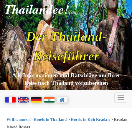
Thailandee!
com
Der Thailand-
Reiseführer
Alle Informationen und Ratschläge um Ihrer
Reise nach Thailand vorzubereiten
Willkommen
>
Hotels in Thailand
>
Hotels in Koh Kradan
> Kradan
Island Resort