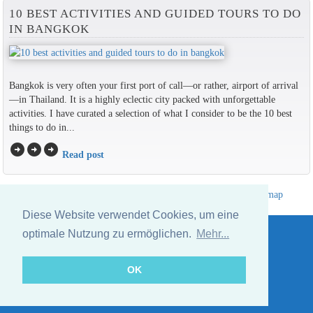
10 BEST ACTIVITIES AND GUIDED TOURS TO DO
IN BANGKOK
Bangkok is very often your first port of call—or rather, airport of arrival
—in Thailand. It is a highly eclectic city packed with unforgettable
activities. I have curated a selection of what I consider to be the 10 best
things to do in...
arrow_circle_right
arrow_circle_right
arrow_circle_right
Read post
Hotelverzeichnis Thailand
|
Gehe nach Thailand
|
Um
|
Sitemap
Website © Thailandee.com - 2026
Diese Website verwendet Cookies, um eine
optimale Nutzung zu ermöglichen.
Mehr...
OK