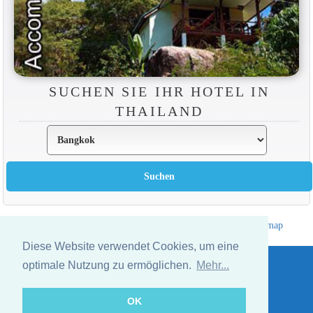
SUCHEN SIE IHR HOTEL IN
THAILAND
Hotelverzeichnis Thailand
|
Gehe nach Thailand
|
Um
|
Sitemap
Website © Thailandee.com - 2026
Diese Website verwendet Cookies, um eine
optimale Nutzung zu ermöglichen.
Mehr...
OK