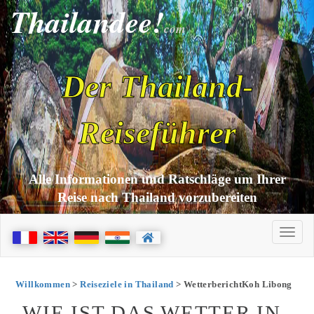
Thailandee!
com
Der Thailand-
Reiseführer
Alle Informationen und Ratschläge um Ihrer
Reise nach Thailand vorzubereiten
Willkommen
>
Reiseziele in Thailand
> WetterberichtKoh Libong
WIE IST DAS WETTER IN