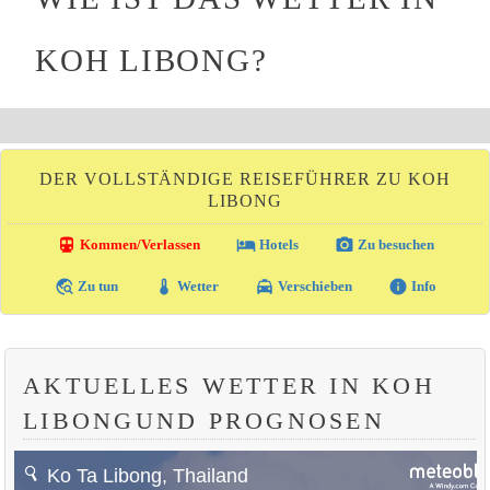
KOH LIBONG?
DER VOLLSTÄNDIGE REISEFÜHRER ZU KOH
LIBONG
directions_transit
local_hotel
photo_camera
Kommen/Verlassen
Hotels
Zu besuchen
travel_explore
thermostat
local_taxi
info
Zu tun
Wetter
Verschieben
Info
AKTUELLES WETTER IN KOH
LIBONGUND PROGNOSEN