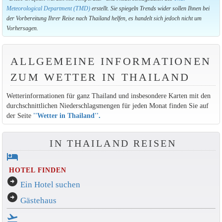
Meteorological Department (TMD)
erstellt. Sie spiegeln Trends wider sollen Ihnen bei
der Vorbereitung Ihrer Reise nach Thailand helfen, es handelt sich jedoch nicht um
Vorhersagen.
ALLGEMEINE INFORMATIONEN
ZUM WETTER IN THAILAND
Wetterinformationen für ganz Thailand und insbesondere Karten mit den
durchschnittlichen Niederschlagsmengen für jeden Monat finden Sie auf
der Seite
''Wetter in Thailand''
.
IN THAILAND REISEN
hotel
HOTEL FINDEN
arrow_circle_right
Ein Hotel suchen
arrow_circle_right
Gästehaus
flight_takeoff