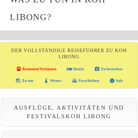
LIBONG?
DER VOLLSTÄNDIGE REISEFÜHRER ZU KOH
LIBONG
directions_transit
local_hotel
photo_camera
Kommen/Verlassen
Hotels
Zu besuchen
travel_explore
thermostat
local_taxi
info
Zu tun
Wetter
Verschieben
Info
AUSFLÜGE, AKTIVITÄTEN UND
FESTIVALSKOH LIBONG