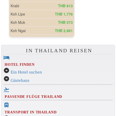
IN THAILAND REISEN
hotel
HOTEL FINDEN
arrow_circle_right
Ein Hotel suchen
arrow_circle_right
Gästehaus
flight_takeoff
PASSENDE FLÜGE THAILAND
directions_bus_filled
TRANSPORT IN THAILAND