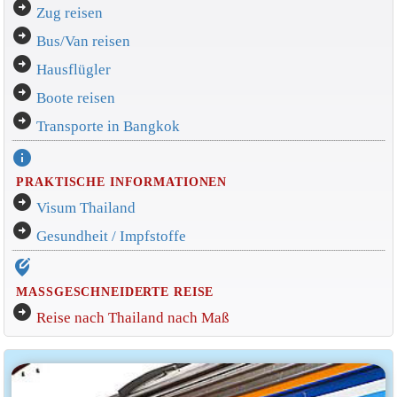
arrow_circle_right
Zug reisen
arrow_circle_right
Bus/Van reisen
arrow_circle_right
Hausflügler
arrow_circle_right
Boote reisen
arrow_circle_right
Transporte in Bangkok
info
PRAKTISCHE INFORMATIONEN
arrow_circle_right
Visum Thailand
arrow_circle_right
Gesundheit / Impfstoffe
edit_location_alt
MASSGESCHNEIDERTE REISE
arrow_circle_right
Reise nach Thailand nach Maß