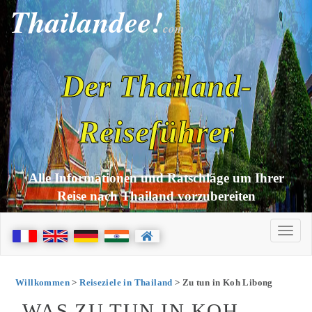
Thailandee!
com
Der Thailand-
Reiseführer
Alle Informationen und Ratschläge um Ihrer
Reise nach Thailand vorzubereiten
Willkommen
>
Reiseziele in Thailand
> Zu tun in Koh Libong
WAS ZU TUN IN KOH