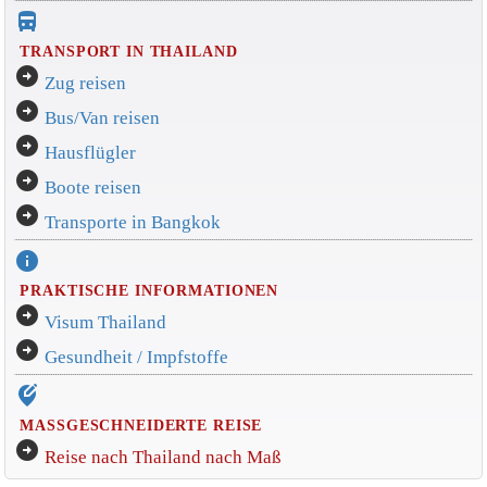
directions_bus_filled
TRANSPORT IN THAILAND
arrow_circle_right
Zug reisen
arrow_circle_right
Bus/Van reisen
arrow_circle_right
Hausflügler
arrow_circle_right
Boote reisen
arrow_circle_right
Transporte in Bangkok
info
PRAKTISCHE INFORMATIONEN
arrow_circle_right
Visum Thailand
arrow_circle_right
Gesundheit / Impfstoffe
edit_location_alt
MASSGESCHNEIDERTE REISE
arrow_circle_right
Reise nach Thailand nach Maß