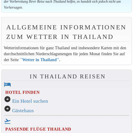
der Vorbereitung Ihrer Reise nach Thailand helfen, es handelt sich jedoch nicht um
Vorhersagen.
ALLGEMEINE INFORMATIONEN
ZUM WETTER IN THAILAND
Wetterinformationen für ganz Thailand und insbesondere Karten mit den
durchschnittlichen Niederschlagsmengen für jeden Monat finden Sie auf
der Seite
''Wetter in Thailand''
.
IN THAILAND REISEN
hotel
HOTEL FINDEN
arrow_circle_right
Ein Hotel suchen
arrow_circle_right
Gästehaus
flight_takeoff
PASSENDE FLÜGE THAILAND