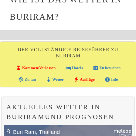
BURIRAM?
DER VOLLSTÄNDIGE REISEFÜHRER ZU
BURIRAM
directions_transit
local_hotel
photo_camera
Kommen/Verlassen
Hotels
Zu besuchen
travel_explore
thermostat
hiking
info
Zu tun
Wetter
Ausflüge
Info
AKTUELLES WETTER IN
BURIRAMUND PROGNOSEN