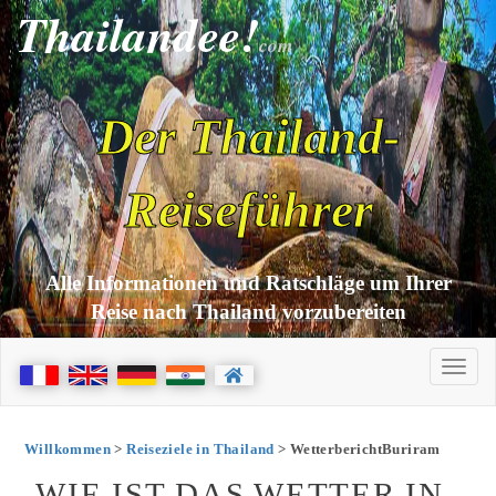
Thailandee!
com
Der Thailand-
Reiseführer
Alle Informationen und Ratschläge um Ihrer
Reise nach Thailand vorzubereiten
Willkommen
>
Reiseziele in Thailand
> WetterberichtBuriram
WIE IST DAS WETTER IN