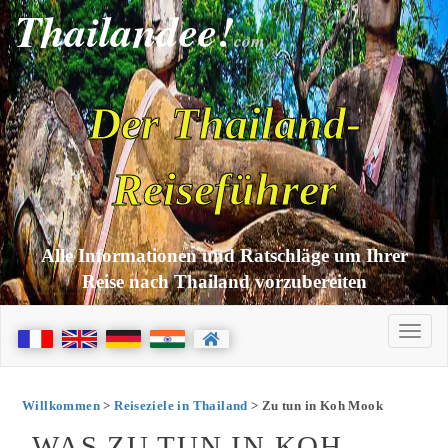
Thailandee!
com
Der Thailand-
Reiseführer
Alle Informationen und Ratschläge um Ihrer
Reise nach Thailand vorzubereiten
Willkommen
>
Reiseziele in Thailand
> Zu tun in Koh Mook
WAS ZU TUN IN KOH