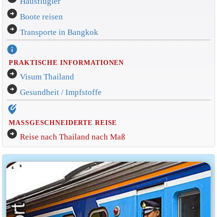
Hausflügler
arrow_circle_right
Boote reisen
arrow_circle_right
Transporte in Bangkok
info
PRAKTISCHE INFORMATIONEN
arrow_circle_right
Visum Thailand
arrow_circle_right
Gesundheit / Impfstoffe
edit_location_alt
MASSGESCHNEIDERTE REISE
arrow_circle_right
Reise nach Thailand nach Maß