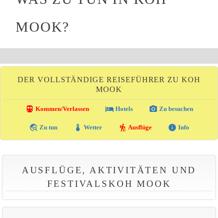
MOOK?
DER VOLLSTÄNDIGE REISEFÜHRER ZU KOH
MOOK
directions_transit
local_hotel
photo_camera
Kommen/Verlassen
Hotels
Zu besuchen
travel_explore
thermostat
hiking
info
Zu tun
Wetter
Ausflüge
Info
AUSFLÜGE, AKTIVITÄTEN UND
FESTIVALSKOH MOOK