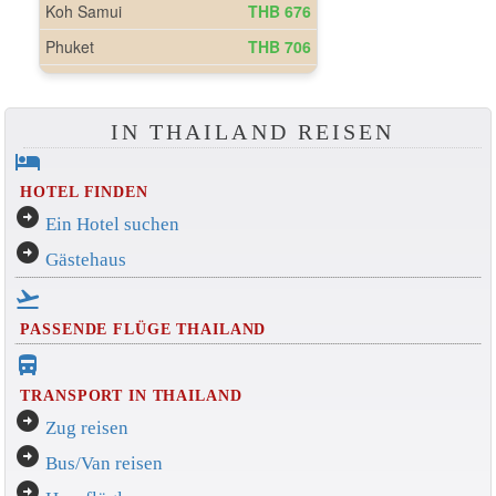
IN THAILAND REISEN
hotel
HOTEL FINDEN
arrow_circle_right
Ein Hotel suchen
arrow_circle_right
Gästehaus
flight_takeoff
PASSENDE FLÜGE THAILAND
directions_bus_filled
TRANSPORT IN THAILAND
arrow_circle_right
Zug reisen
arrow_circle_right
Bus/Van reisen
arrow_circle_right