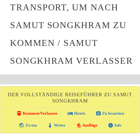
TRANSPORT, UM NACH
SAMUT SONGKHRAM ZU
KOMMEN / SAMUT
SONGKHRAM VERLASSER
DER VOLLSTÄNDIGE REISEFÜHRER ZU SAMUT
SONGKHRAM
directions_transit
local_hotel
photo_camera
Kommen/Verlassen
Hotels
Zu besuchen
travel_explore
thermostat
hiking
info
Zu tun
Wetter
Ausflüge
Info