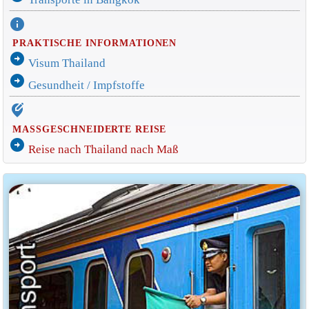
info
PRAKTISCHE INFORMATIONEN
arrow_circle_right
Visum Thailand
arrow_circle_right
Gesundheit / Impfstoffe
edit_location_alt
MASSGESCHNEIDERTE REISE
arrow_circle_right
Reise nach Thailand nach Maß