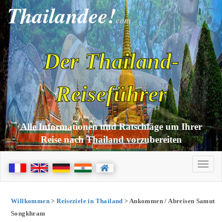
Thailandee!
com
Der Thailand-
Reiseführer
Alle Informationen und Ratschläge um Ihrer
Reise nach Thailand vorzubereiten
Willkommen
>
Reiseziele in Thailand
> Ankommen / Abreisen Samut
Songkhram