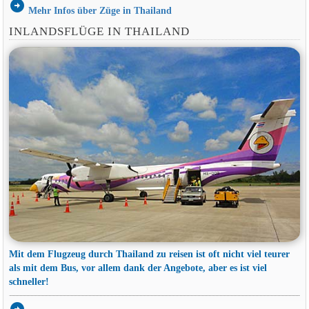
arrow_circle_right
Mehr Infos über Züge in Thailand
INLANDSFLÜGE IN THAILAND
Mit dem Flugzeug durch Thailand zu reisen ist oft nicht viel teurer
als mit dem Bus, vor allem dank der Angebote, aber es ist viel
schneller!