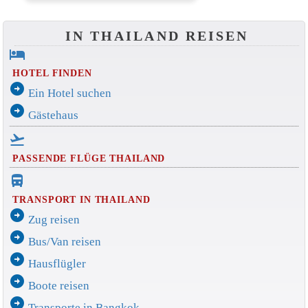
IN THAILAND REISEN
hotel
HOTEL FINDEN
arrow_circle_right
Ein Hotel suchen
arrow_circle_right
Gästehaus
flight_takeoff
PASSENDE FLÜGE THAILAND
directions_bus_filled
TRANSPORT IN THAILAND
arrow_circle_right
Zug reisen
arrow_circle_right
Bus/Van reisen
arrow_circle_right
Hausflügler
arrow_circle_right
Boote reisen
arrow_circle_right
Transporte in Bangkok