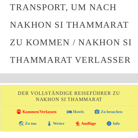
TRANSPORT, UM NACH
NAKHON SI THAMMARAT
ZU KOMMEN / NAKHON SI
THAMMARAT VERLASSER
DER VOLLSTÄNDIGE REISEFÜHRER ZU
NAKHON SI THAMMARAT
directions_transit
local_hotel
photo_camera
Kommen/Verlassen
Hotels
Zu besuchen
travel_explore
thermostat
hiking
info
Zu tun
Wetter
Ausflüge
Info