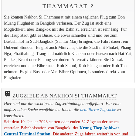
THAMMARAT ?
Sie können Nakhon Si Thammarat mit einem täglichen Flug zum Don
Muang Flughafen in Bangkok verlassen. Der Zug ist auch eine
Möglichkeit, aber Bangkok mit der Bahn zu erreichen ist sehr lang. Für
die Hauptstadt gibt es Busse, die etwas schneller sind und Sie zum
Busbahnhof in Süd-Bangkok (Sai Tai Mai) bringen, die Fahrt dauert ein
Dutzend Stunden. Es gibt auch Minivans, die die Stadt mit Phuket, Phang
Nga, Phatthalung, Trang und natürlich Khanom oder Bussen nach Hat Yai,
Phuket, Krabi oder Ranong verbinden. Alternativ können Sie Donsak
erreichen und eine Fähre nach Koh Samui, Koh Phangan oder Koh Tao
nehmen. Es gibt Bus- oder Van-Fähre-Optionen, besonders direkt vom
Flughafen.
train
ZUGZIELE AB NAKHON SI THAMMARAT
Hier sind nur die wichtigsten Zugverbindungen aufgeführt. Für eine
umfassendere Suche empfehle ich Ihnen, die
detaillierte Zugsuche
zu
konsultieren.
Seit dem 19. Januar 2023 starten oder enden 52 Züge an der neuen
zentralen Bahnhofstation von Bangkok, der
Krung Thep Aphiwat
Central Terminal Station
. Die anderen Züge fahren weiterhin von und