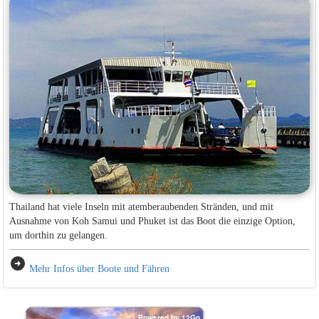
Thailand hat viele Inseln mit atemberaubenden Stränden, und mit
Ausnahme von Koh Samui und Phuket ist das Boot die einzige Option,
um dorthin zu gelangen.
arrow_circle_right
Mehr Infos über Boote und Fähren