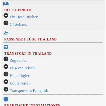
hotel
HOTEL FINDEN
arrow_circle_right
Ein Hotel suchen
arrow_circle_right
Gästehaus
flight_takeoff
PASSENDE FLÜGE THAILAND
directions_bus_filled
TRANSPORT IN THAILAND
arrow_circle_right
Zug reisen
arrow_circle_right
Bus/Van reisen
arrow_circle_right
Hausflügler
arrow_circle_right
Boote reisen
arrow_circle_right
Transporte in Bangkok
info
PRAKTISCHE INFORMATIONEN