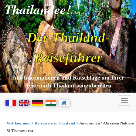
Thailandee!
com
Der Thailand-
Reiseführer
Alle Informationen und Ratschläge um Ihrer
Reise nach Thailand vorzubereiten
Willkommen
>
Reiseziele in Thailand
> Ankommen / Abreisen Nakhon
Si Thammarat