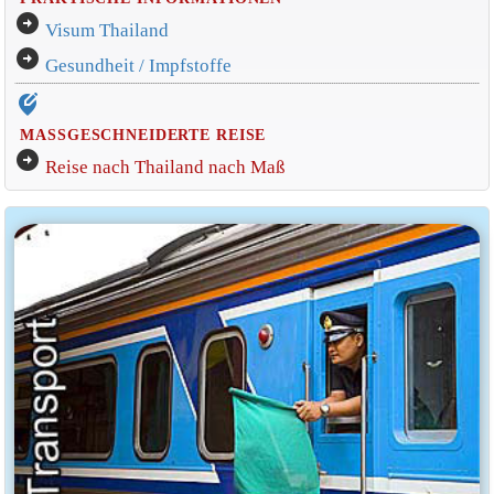
arrow_circle_right
Visum Thailand
arrow_circle_right
Gesundheit / Impfstoffe
edit_location_alt
MASSGESCHNEIDERTE REISE
arrow_circle_right
Reise nach Thailand nach Maß