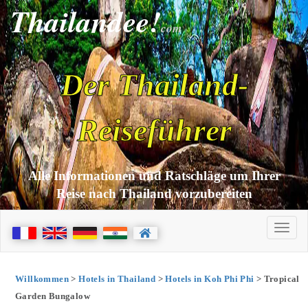
Thailandee!
com
Der Thailand-
Reiseführer
Alle Informationen und Ratschläge um Ihrer
Reise nach Thailand vorzubereiten
Willkommen
>
Hotels in Thailand
>
Hotels in Koh Phi Phi
> Tropical
Garden Bungalow