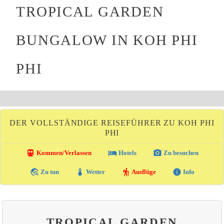
TROPICAL GARDEN
BUNGALOW IN KOH PHI
PHI
DER VOLLSTÄNDIGE REISEFÜHRER ZU KOH PHI
PHI
directions_transit
local_hotel
photo_camera
Kommen/Verlassen
Hotels
Zu besuchen
travel_explore
thermostat
hiking
info
Zu tun
Wetter
Ausflüge
Info
TROPICAL GARDEN