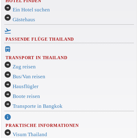
HOTEL FINDEN
arrow_circle_right
Ein Hotel suchen
arrow_circle_right
Gästehaus
flight_takeoff
PASSENDE FLÜGE THAILAND
directions_bus_filled
TRANSPORT IN THAILAND
arrow_circle_right
Zug reisen
arrow_circle_right
Bus/Van reisen
arrow_circle_right
Hausflügler
arrow_circle_right
Boote reisen
arrow_circle_right
Transporte in Bangkok
info
PRAKTISCHE INFORMATIONEN
arrow_circle_right
Visum Thailand