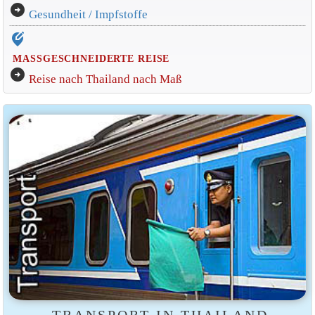
arrow_circle_right
Gesundheit / Impfstoffe
edit_location_alt
MASSGESCHNEIDERTE REISE
arrow_circle_right
Reise nach Thailand nach Maß