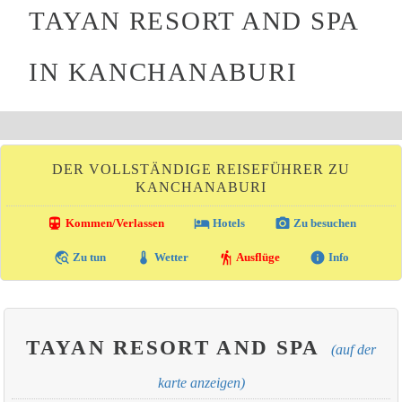
TAYAN RESORT AND SPA
IN KANCHANABURI
DER VOLLSTÄNDIGE REISEFÜHRER ZU
KANCHANABURI
directions_transit
local_hotel
photo_camera
Kommen/Verlassen
Hotels
Zu besuchen
travel_explore
thermostat
hiking
info
Zu tun
Wetter
Ausflüge
Info
TAYAN RESORT AND SPA
(auf der
karte anzeigen)