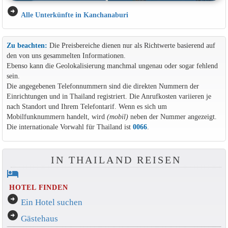
arrow_circle_right
Alle Unterkünfte in Kanchanaburi
Zu beachten:
Die Preisbereiche dienen nur als Richtwerte basierend auf
den von uns gesammelten Informationen.
Ebenso kann die Geolokalisierung manchmal ungenau oder sogar fehlend
sein.
Die angegebenen Telefonnummern sind die direkten Nummern der
Einrichtungen und in Thailand registriert. Die Anrufkosten variieren je
nach Standort und Ihrem Telefontarif. Wenn es sich um
Mobilfunknummern handelt, wird
(mobil)
neben der Nummer angezeigt.
Die internationale Vorwahl für Thailand ist
0066
.
IN THAILAND REISEN
hotel
HOTEL FINDEN
arrow_circle_right
Ein Hotel suchen
arrow_circle_right
Gästehaus