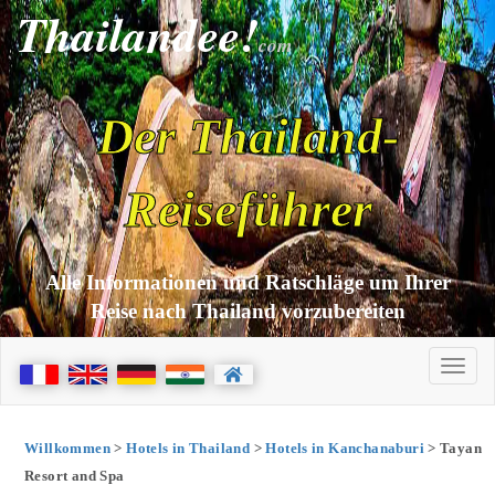
Thailandee!
com
Der Thailand-
Reiseführer
Alle Informationen und Ratschläge um Ihrer
Reise nach Thailand vorzubereiten
Willkommen
>
Hotels in Thailand
>
Hotels in Kanchanaburi
> Tayan
Resort and Spa