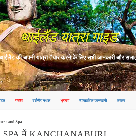
थाईलैंड यात्रा गाइड
थाईलैंड की अपनी यात्रा तैयार करने के लिए सभी जानकारी और सला
ोटल
गंतव्य
दर्शनीय स्थल
भ्रमण
व्यावहारिक जानकारी
उत्सव
sort and Spa
SPA में KANCHANABURI