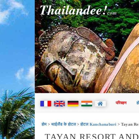
Thailandee!
com
परिवहन
ह
होम
>
थाईलैंड के होटल
>
होटल Kanchanaburi
> Tayan Re
TAYAN RESORT AND 