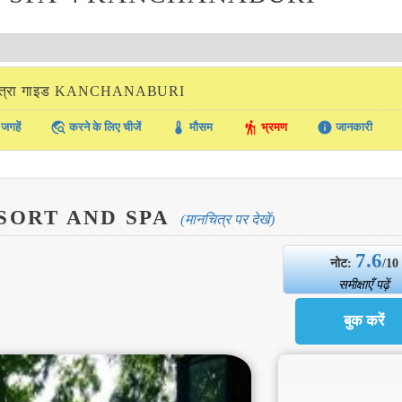
ात्रा गाइड KANCHANABURI
travel_explore
thermostat
hiking
info
जगहें
करने के लिए चीजें
मौसम
भ्रमण
जानकारी
SORT AND SPA
(मानचित्र पर देखें)
7.6
नोट:
/10
समीक्षाएँ पढ़ें