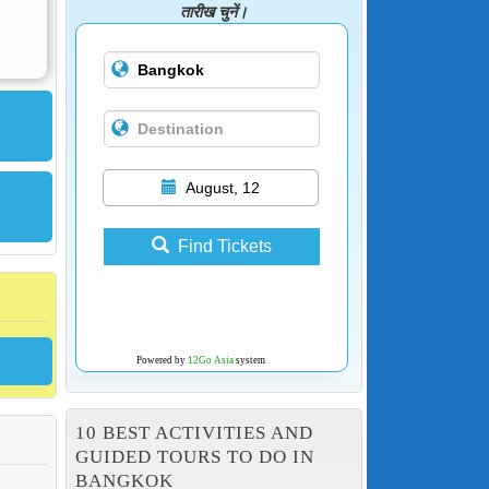
तारीख चुनें।
August, 12
Find Tickets
Powered by
12Go Asia
system
10 BEST ACTIVITIES AND
GUIDED TOURS TO DO IN
BANGKOK