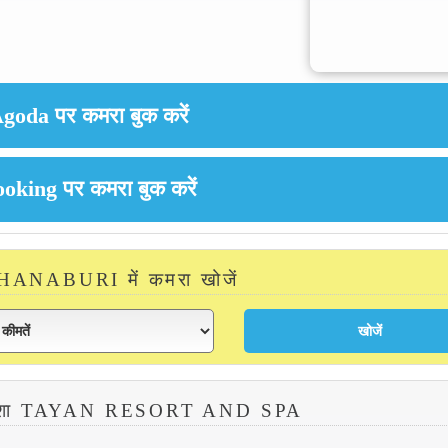
NABURI में कमरा खोजें
क्शा TAYAN RESORT AND SPA