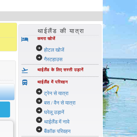
थाईलैंड की यात्रा
hotel
कमरा खोजें
arrow_circle_right
होटल खोजें
arrow_circle_right
गैस्टहाउस
flight_takeoff
थाईलैंड के लिए सस्ती उड़ानें
directions_bus_filled
थाईलैंड में परिवहन
arrow_circle_right
ट्रेन से यात्रा
arrow_circle_right
बस / वैन से यात्रा
arrow_circle_right
घरेलू उड़ानें
arrow_circle_right
थाईलैंड में नावे
arrow_circle_right
बैंकॉक परिवहन