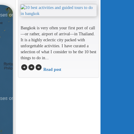
Bangkok is very often your first port of call
—or rather, airport of arrival—in Thailand.
It is a highly eclectic city packed with
unforgettable activities. I have curated a
selection of what I consider to be the 10 best
things to do in...
arrow_circle_right
arrow_circle_right
arrow_circle_right
Read post