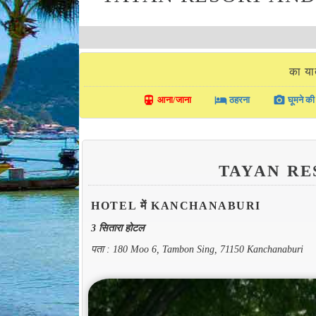
का य
directions_transit
local_hotel
photo_camera
आना/जाना
ठहरना
घूमने की 
TAYAN RE
HOTEL में KANCHANABURI
3 सितारा होटल
पता : 180 Moo 6, Tambon Sing, 71150 Kanchanaburi