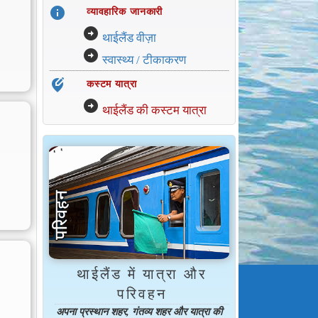
info
व्यावहारिक जानकारी
arrow_circle_right
थाईलैंड वीज़ा
arrow_circle_right
स्वास्थ्य / टीकाकरण
edit_location_alt
कस्टम यात्रा
arrow_circle_right
थाईलैंड की कस्टम यात्रा
थाईलैंड में यात्रा और
परिवहन
अपना प्रस्थान शहर, गंतव्य शहर और यात्रा की