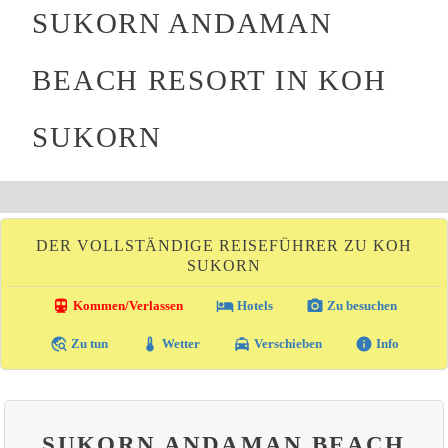
SUKORN ANDAMAN
BEACH RESORT IN KOH
SUKORN
DER VOLLSTÄNDIGE REISEFÜHRER ZU KOH
SUKORN
directions_transit
local_hotel
photo_camera
Kommen/Verlassen
Hotels
Zu besuchen
travel_explore
thermostat
local_taxi
info
Zu tun
Wetter
Verschieben
Info
SUKORN ANDAMAN BEACH