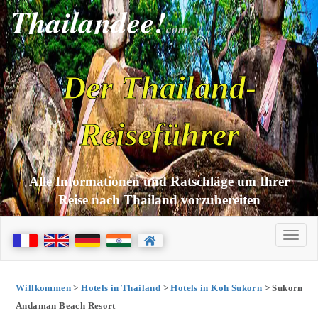
Thailandee!
com
Der Thailand-
Reiseführer
Alle Informationen und Ratschläge um Ihrer
Reise nach Thailand vorzubereiten
Willkommen
>
Hotels in Thailand
>
Hotels in Koh Sukorn
> Sukorn
Andaman Beach Resort