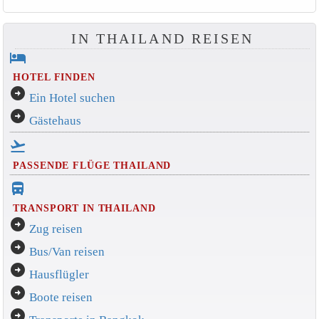
IN THAILAND REISEN
hotel
HOTEL FINDEN
arrow_circle_right
Ein Hotel suchen
arrow_circle_right
Gästehaus
flight_takeoff
PASSENDE FLÜGE THAILAND
directions_bus_filled
TRANSPORT IN THAILAND
arrow_circle_right
Zug reisen
arrow_circle_right
Bus/Van reisen
arrow_circle_right
Hausflügler
arrow_circle_right
Boote reisen
arrow_circle_right