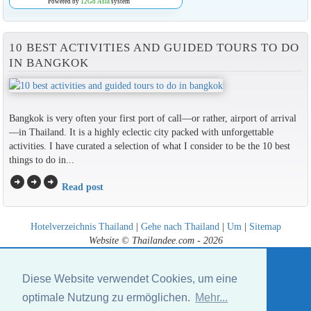
Powered by
12Go Asia
system
10 BEST ACTIVITIES AND GUIDED TOURS TO DO
IN BANGKOK
Bangkok is very often your first port of call—or rather, airport of arrival
—in Thailand. It is a highly eclectic city packed with unforgettable
activities. I have curated a selection of what I consider to be the 10 best
things to do in...
arrow_circle_right
arrow_circle_right
arrow_circle_right
Read post
Hotelverzeichnis Thailand
|
Gehe nach Thailand
|
Um
|
Sitemap
Website © Thailandee.com - 2026
Diese Website verwendet Cookies, um eine
optimale Nutzung zu ermöglichen.
Mehr...