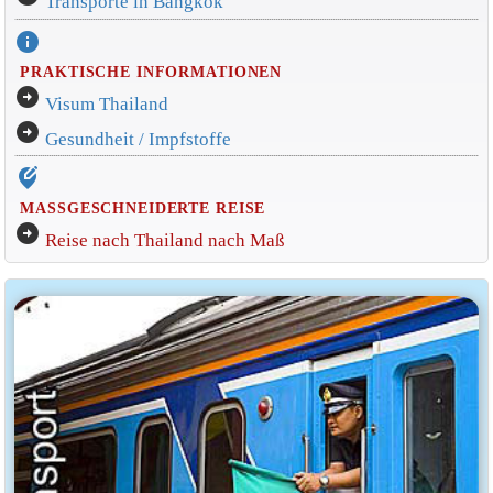
Transporte in Bangkok
info
PRAKTISCHE INFORMATIONEN
arrow_circle_right
Visum Thailand
arrow_circle_right
Gesundheit / Impfstoffe
edit_location_alt
MASSGESCHNEIDERTE REISE
arrow_circle_right
Reise nach Thailand nach Maß