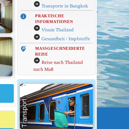
arrow_circle_right
Transporte in Bangkok
info
PRAKTISCHE
INFORMATIONEN
arrow_circle_right
Visum Thailand
arrow_circle_right
Gesundheit / Impfstoffe
edit_location_alt
MASSGESCHNEIDERTE
REISE
arrow_circle_right
Reise nach Thailand
nach Maß