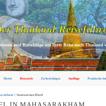
er Thailand-Reiseführ
tionen und Ratschläge um Ihrer Reise nach Thailand 
Hotels
Reiseziele
Zu besichtigen
Ausflüge
Praktische I
asarakham
> Suanwaruan Hotel
EL IN MAHASARAKHAM