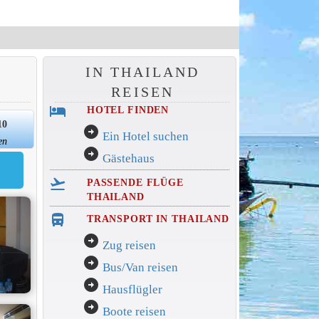
IN THAILAND
REISEN
hotel
HOTEL FINDEN
10
arrow_circle_right
Ein Hotel suchen
en
arrow_circle_right
Gästehaus
flight_takeoff
PASSENDE FLÜGE
THAILAND
directions_bus_filled
TRANSPORT IN THAILAND
arrow_circle_right
Zug reisen
arrow_circle_right
Bus/Van reisen
arrow_circle_right
Hausflügler
arrow_circle_right
Boote reisen