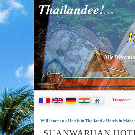
Thailandee!
com
D
Alle Informa
Transport
Willkommen
>
Hotels in Thailand
>
Hotels in Mah
SUANWARUAN HOT