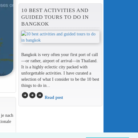
10 BEST ACTIVITIES AND
GUIDED TOURS TO DO IN
BANGKOK
Bangkok is very often your first port of call
—or rather, airport of arrival—in Thailand.
It is a highly eclectic city packed with
unforgettable activities. I have curated a
selection of what I consider to be the 10 best
things to do in...
arrow_circle_right
arrow_circle_right
arrow_circle_right
Read post
 je nach
ionale