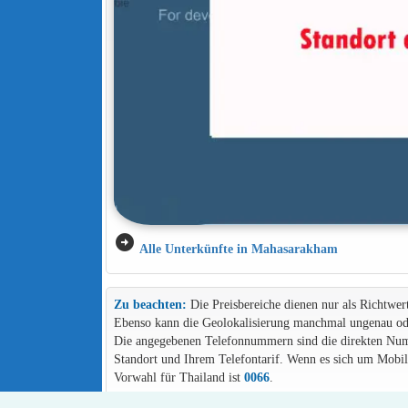
arrow_circle_right
Alle Unterkünfte in Mahasarakham
Zu beachten:
Die Preisbereiche dienen nur als Richtwer
Ebenso kann die Geolokalisierung manchmal ungenau ode
Die angegebenen Telefonnummern sind die direkten Numme
Standort und Ihrem Telefontarif. Wenn es sich um Mob
Vorwahl für Thailand ist
0066
.