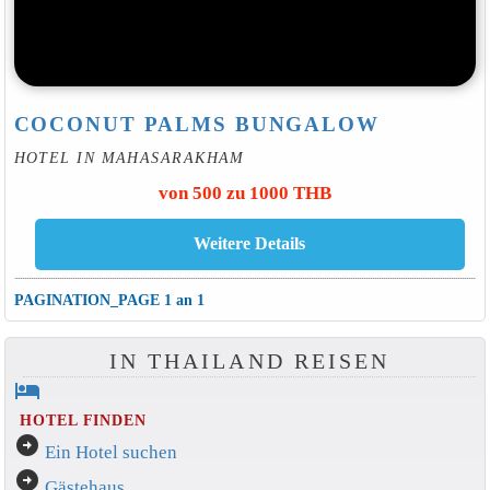
COCONUT PALMS BUNGALOW
HOTEL IN MAHASARAKHAM
von 500 zu 1000 THB
PAGINATION_PAGE 1 an 1
IN THAILAND REISEN
hotel
HOTEL FINDEN
arrow_circle_right
Ein Hotel suchen
arrow_circle_right
Gästehaus