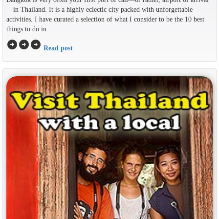
—in Thailand. It is a highly eclectic city packed with unforgettable
activities. I have curated a selection of what I consider to be the 10 best
things to do in...
arrow_circle_right
arrow_circle_right
arrow_circle_right
Read post