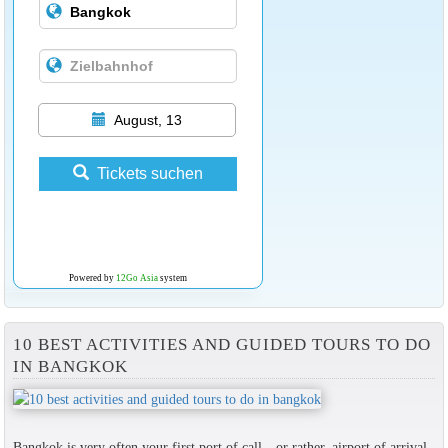
August, 13
Tickets suchen
Powered by
12Go Asia
system
10 BEST ACTIVITIES AND GUIDED TOURS TO DO
IN BANGKOK
Bangkok is very often your first port of call—or rather, airport of arrival