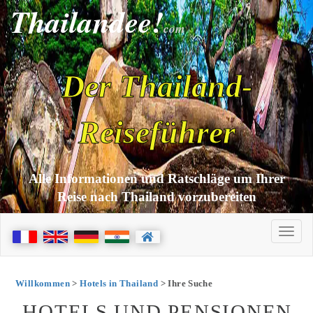
Thailandee!
com
Der Thailand-
Reiseführer
Alle Informationen und Ratschläge um Ihrer
Reise nach Thailand vorzubereiten
Willkommen
>
Hotels in Thailand
> Ihre Suche
HOTELS UND PENSIONEN