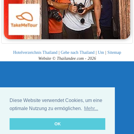
Hotelverzeichnis Thailand
|
Gehe nach Thailand
|
Um
|
Sitemap
Website © Thailandee.com - 2026
Diese Website verwendet Cookies, um eine
optimale Nutzung zu ermöglichen.
Mehr...
OK