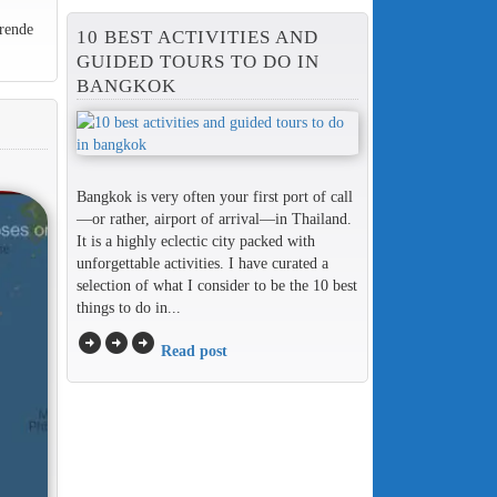
rende
10 BEST ACTIVITIES AND
GUIDED TOURS TO DO IN
BANGKOK
Bangkok is very often your first port of call
—or rather, airport of arrival—in Thailand.
It is a highly eclectic city packed with
unforgettable activities. I have curated a
selection of what I consider to be the 10 best
things to do in...
arrow_circle_right
arrow_circle_right
arrow_circle_right
Read post