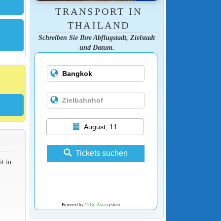
TRANSPORT IN
THAILAND
Schreiben Sie Ihre Abflugstadt, Zielstadt
und Datum.
August, 11
Tickets suchen
t in
Powered by
12Go Asia
system