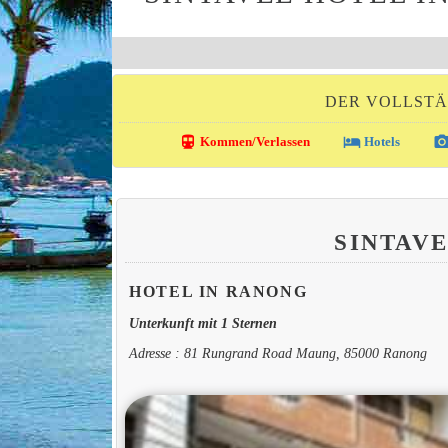
DER VOLLSTÄ
directions_transit
local_hotel
photo_came
Kommen/Verlassen
Hotels
SINTAV
HOTEL IN RANONG
Unterkunft mit 1 Sternen
Adresse : 81 Rungrand Road Maung, 85000 Ranong