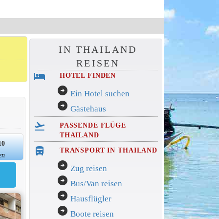
IN THAILAND
REISEN
hotel
HOTEL FINDEN
arrow_circle_right
Ein Hotel suchen
arrow_circle_right
Gästehaus
flight_takeoff
PASSENDE FLÜGE
THAILAND
10
directions_bus_filled
TRANSPORT IN THAILAND
en
arrow_circle_right
Zug reisen
arrow_circle_right
Bus/Van reisen
arrow_circle_right
Hausflügler
arrow_circle_right
Boote reisen