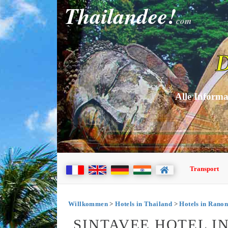
Thailandee!
com
D
Alle Informa
Transport
Willkommen
>
Hotels in Thailand
>
Hotels in Rano
SINTAVEE HOTEL I