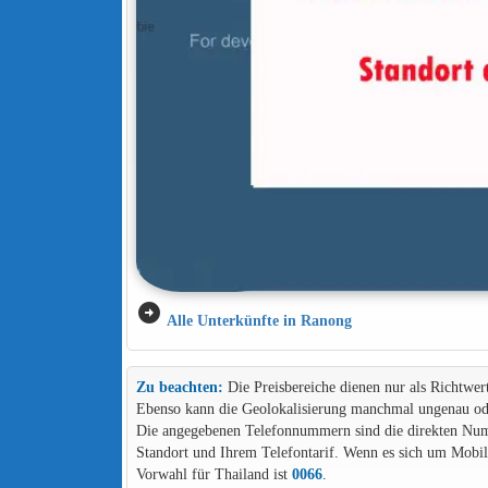
arrow_circle_right
Alle Unterkünfte in Ranong
Zu beachten:
Die Preisbereiche dienen nur als Richtwer
Ebenso kann die Geolokalisierung manchmal ungenau ode
Die angegebenen Telefonnummern sind die direkten Numme
Standort und Ihrem Telefontarif. Wenn es sich um Mob
Vorwahl für Thailand ist
0066
.