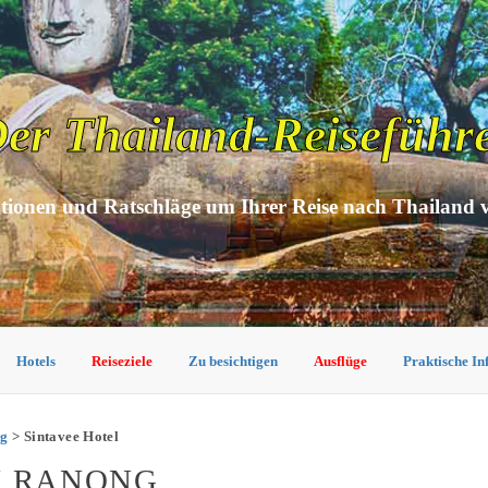
er Thailand-Reiseführ
tionen und Ratschläge um Ihrer Reise nach Thailand 
Hotels
Reiseziele
Zu besichtigen
Ausflüge
Praktische I
ng
> Sintavee Hotel
N RANONG