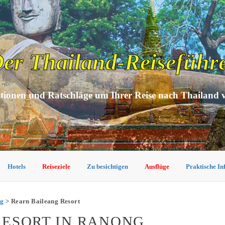
er Thailand-Reiseführ
tionen und Ratschläge um Ihrer Reise nach Thailand 
Hotels
Reiseziele
Zu besichtigen
Ausflüge
Praktische I
ng
> Rearn Baileang Resort
RESORT IN RANONG