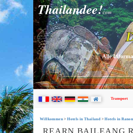
Thailandee!
com
D
Alle Informa
Transport
Willkommen
>
Hotels in Thailand
>
Hotels in Rano
REARN BAILEANG 