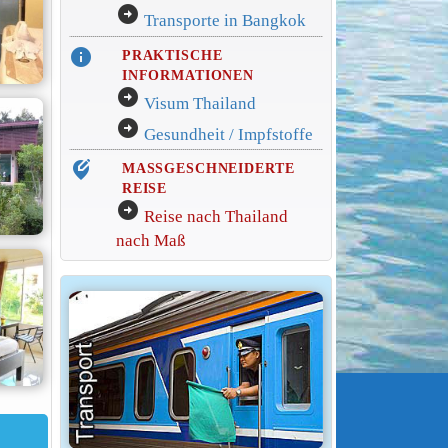
arrow_circle_right
Transporte in Bangkok
info
PRAKTISCHE
INFORMATIONEN
arrow_circle_right
Visum Thailand
arrow_circle_right
Gesundheit / Impfstoffe
edit_location_alt
MASSGESCHNEIDERTE
REISE
arrow_circle_right
Reise nach Thailand
nach Maß