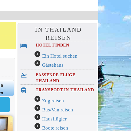
IN THAILAND
REISEN
hotel
HOTEL FINDEN
arrow_circle_right
Ein Hotel suchen
arrow_circle_right
Gästehaus
flight_takeoff
PASSENDE FLÜGE
THAILAND
10
directions_bus_filled
TRANSPORT IN THAILAND
en
arrow_circle_right
Zug reisen
arrow_circle_right
Bus/Van reisen
arrow_circle_right
Hausflügler
arrow_circle_right
Boote reisen