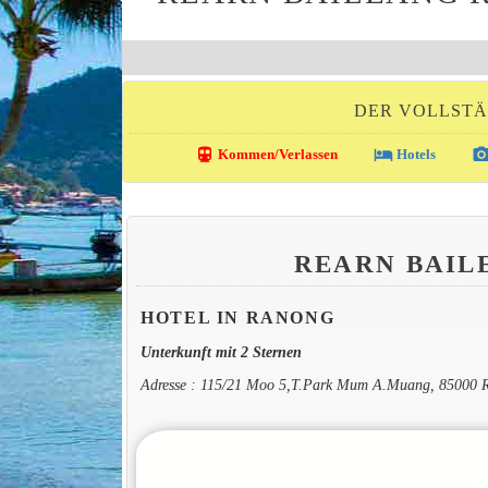
DER VOLLSTÄ
directions_transit
local_hotel
photo_came
Kommen/Verlassen
Hotels
REARN BAIL
HOTEL IN RANONG
Unterkunft mit 2 Sternen
Adresse : 115/21 Moo 5,T.Park Mum A.Muang, 85000 