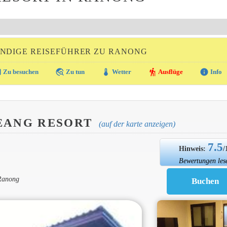
NDIGE REISEFÜHRER ZU RANONG
ra
travel_explore
thermostat
hiking
info
Zu besuchen
Zu tun
Wetter
Ausflüge
Info
EANG RESORT
(auf der karte anzeigen)
7.5
Hinweis:
/
Bewertungen les
Ranong