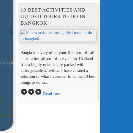
10 BEST ACTIVITIES AND
GUIDED TOURS TO DO IN
BANGKOK
Bangkok is very often your first port of call
—or rather, airport of arrival—in Thailand.
It is a highly eclectic city packed with
unforgettable activities. I have curated a
selection of what I consider to be the 10 best
things to do in...
arrow_circle_right
arrow_circle_right
arrow_circle_right
Read post